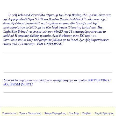
To self-released ντεμπούτο άλμπουμ του Joep Beving, 'Solipsism' είναι για
πρώτη φορά διαθέσιμο σε CD και βινύλιο (limited edition). Το άλμπουμ έχει
συγκεντρώσει πάνω από 81 εκατομμύρια streams στο Spotify από την
κυκλοφορία του το 2015, με τα δύο lead tracks 'Sleeping Lotus' και 'The
Light She Brings' να συγκεντρώνουν ήδη 25 και 18 εκατομμύρια streams το
καθένα! Η ψηφιακή έκδοση η οποία είναι διαθέσιμη στην DG από τον
Ιανουάριο που ο Joep υπέγραψε συμβόλαιο με το label, έχει ήδη συγκεντρώσει
πάνω από 17k streams. -EMI-UNIVERSAL-
Δείτε άλλα παρόμοια αποτελέσματα αναζήτησης με το προϊόν
JOEP BEVING /
SOLIPSISM (VINYL)
Επικοινωνία
|
Τρόποι Παραγγελίας
|
Φόρμα Παραγγελίας
|
Site Map
|
Βοήθεια
|
Συχνές Ερωτήσεις