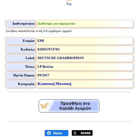
Top
Διαθεσιμότητα:
Διαθέσιμο για παραγγελία
Συνήθως αποστέλλεται εντός 6-9 εργάσιμων ημερών
Εταιρία:
EMI
Κωδικός:
028947974703
Label:
DEUTSCHE GRAMMOPHON
Τύπος:
LP Βινύλιο
Ημ/νία Παραγ:
09/2017
Κλασσική Μουσική
Κατηγορία: