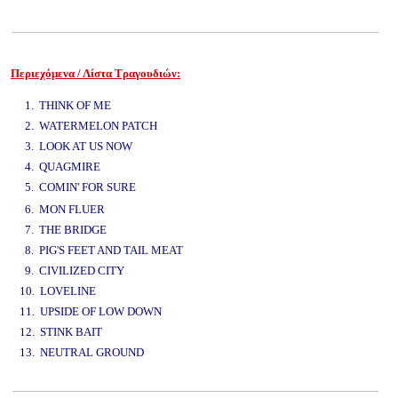
Περιεχόμενα / Λίστα Τραγουδιών:
www.studio52.gr
1. THINK OF ME
2. WATERMELON PATCH
3. LOOK AT US NOW
4. QUAGMIRE
5. COMIN' FOR SURE
www.studio52.gr
6. MON FLUER
7. THE BRIDGE
8. PIG'S FEET AND TAIL MEAT
9. CIVILIZED CITY
10. LOVELINE
11. UPSIDE OF LOW DOWN
12. STINK BAIT
13. NEUTRAL GROUND
www.studio52.gr