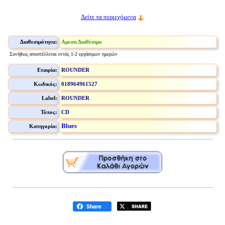
Δείτε τα περιεχόμενα
Διαθεσιμότητα:
Αμεσα Διαθέσιμο
Συνήθως αποστέλλεται εντός 1-2 εργάσιμων ημερών
Εταιρία:
ROUNDER
Κωδικός:
018964961527
Label:
ROUNDER
Τύπος:
CD
Blues
Κατηγορία: