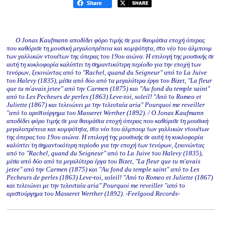
Ο Jonas Kaufmann αποδίδει φόρο τιμής σε μια θαυμάσια εποχή όπερας
που καθόρισε τη μουσική μεγαλοπρέπεια και κομψότητα, στο νέο του άλμπουμ
των γαλλικών ντουέτων της όπερας του 19ου αιώνα. Η επιλογή της μουσικής σε
αυτή τη κυκλοφορία καλύπτει τη σημαντικότερη περίοδο για την εποχή των
τενόρων, ξεκινώντας από το "Rachel, quand du Seigneur" από το La Juive
του Halevy (1835), μέσα από δύο από τα μεγαλύτερα έργα του Bizet, "La fleur
que tu m'avais jetee" από την Carmen (1875) και "Au fond du temple saint"
από το Les Pecheurs de perles (1863) Leve-toi, soleil! "Από το Romeo et
Juliette (1867) και τελειώνει με την τελευταία aria" Pourquoi me reveiller
"από το αριστούργημα του Masseret Werther (1892). / Ο Jonas Kaufmann
αποδίδει φόρο τιμής σε μια θαυμάσια εποχή όπερας που καθόρισε τη μουσική
μεγαλοπρέπεια και κομψότητα, στο νέο του άλμπουμ των γαλλικών ντουέτων
της όπερας του 19ου αιώνα. Η επιλογή της μουσικής σε αυτή τη κυκλοφορία
καλύπτει τη σημαντικότερη περίοδο για την εποχή των τενόρων, ξεκινώντας
από το "Rachel, quand du Seigneur" από το La Juive του Halevy (1835),
μέσα από δύο από τα μεγαλύτερα έργα του Bizet, "La fleur que tu m'avais
jetee" από την Carmen (1875) και "Au fond du temple saint" από το Les
Pecheurs de perles (1863) Leve-toi, soleil! "Από το Romeo et Juliette (1867)
και τελειώνει με την τελευταία aria" Pourquoi me reveiller "από το
αριστούργημα του Masseret Werther (1892). -Feelgood Records-