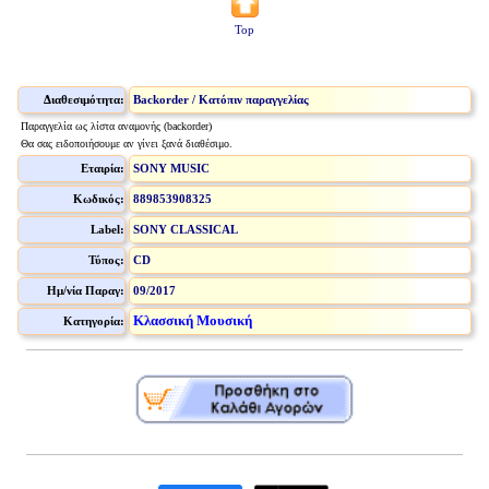
Top
Διαθεσιμότητα:
Backorder / Κατόπιν παραγγελίας
Παραγγελία ως λίστα αναμονής (backorder)
Θα σας ειδοποιήσουμε αν γίνει ξανά διαθέσιμο.
Εταιρία:
SONY MUSIC
Κωδικός:
889853908325
Label:
SONY CLASSICAL
Τύπος:
CD
Ημ/νία Παραγ:
09/2017
Κλασσική Μουσική
Κατηγορία: