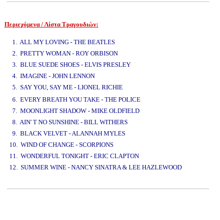
Περιεχόμενα / Λίστα Τραγουδιών:
www.studio52.gr
1. ALL MY LOVING - THE BEATLES
2. PRETTY WOMAN - ROY ORBISON
3. BLUE SUEDE SHOES - ELVIS PRESLEY
4. IMAGINE - JOHN LENNON
5. SAY YOU, SAY ME - LIONEL RICHIE
www.studio52.gr
6. EVERY BREATH YOU TAKE - THE POLICE
7. MOONLIGHT SHADOW - MIKE OLDFIELD
8. AIN' T NO SUNSHINE - BILL WITHERS
9. BLACK VELVET - ALANNAH MYLES
10. WIND OF CHANGE - SCORPIONS
11. WONDERFUL TONIGHT - ERIC CLAPTON
12. SUMMER WINE - NANCY SINATRA & LEE HAZLEWOOD
www.studio52.gr