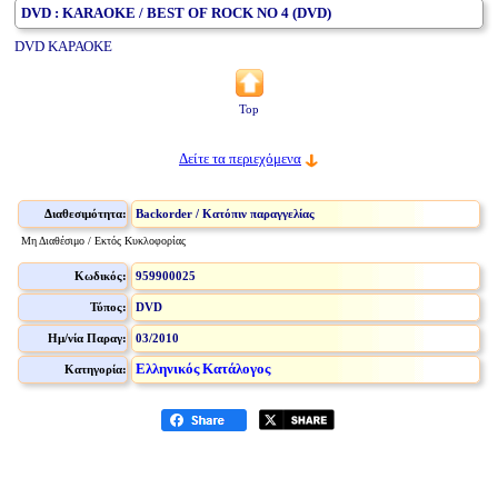
DVD : KARAOKE / BEST OF ROCK ΝΟ 4 (DVD)
DVD ΚΑΡΑΟΚΕ
Top
Δείτε τα περιεχόμενα
Διαθεσιμότητα:
Backorder / Κατόπιν παραγγελίας
Μη Διαθέσιμο / Εκτός Κυκλοφορίας
Κωδικός:
959900025
Τύπος:
DVD
Ημ/νία Παραγ:
03/2010
Ελληνικός Κατάλογος
Κατηγορία: