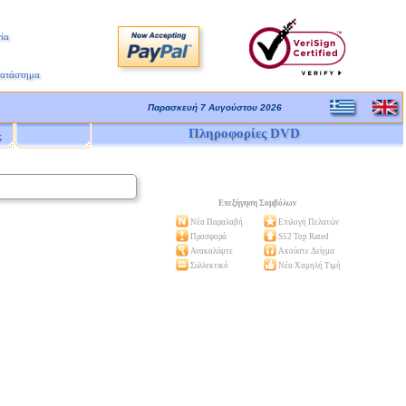
ία
Κατάστημα
Παρασκευή 7 Αυγούστου 2026
Πληροφορίες DVD
ς
Επεξήγηση Συμβόλων
Νέα Παραλαβή
Επιλογή Πελατών
Προσφορά
S52 Top Rated
Ανακαλύψτε
Ακούστε Δείγμα
Συλλεκτικό
Νέα Χαμηλή Τιμή