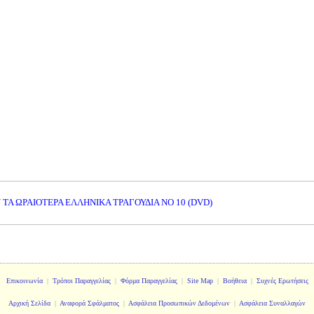
 ΤΑ ΩΡΑΙΟΤΕΡΑ ΕΛΛΗΝΙΚΑ ΤΡΑΓΟΥΔΙΑ ΝΟ 10 (DVD)
Επικοινωνία
|
Τρόποι Παραγγελίας
|
Φόρμα Παραγγελίας
|
Site Map
|
Βοήθεια
|
Συχνές Ερωτήσεις
Αρχική Σελίδα
|
Αναφορά Σφάλματος
|
Ασφάλεια Προσωπικών Δεδομένων
|
Ασφάλεια Συναλλαγών