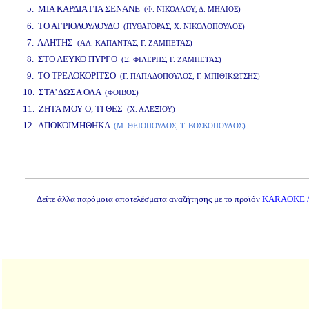
5. ΜΙΑ ΚΑΡΔΙΑ ΓΙΑ ΣΕΝΑΝΕ
(Φ. ΝΙΚΟΛΑΟΥ, Δ. ΜΗΛΙΟΣ)
www.studio52.gr
6. ΤΟ ΑΓΡΙΟΛΟΥΛΟΥΔΟ
(ΠΥΘΑΓΟΡΑΣ, Χ. ΝΙΚΟΛΟΠΟΥΛΟΣ)
7. ΑΛΗΤΗΣ
(ΑΛ. ΚΑΠΑΝΤΑΣ, Γ. ΖΑΜΠΕΤΑΣ)
8. ΣΤΟ ΛΕΥΚΟ ΠΥΡΓΟ
(Ξ. ΦΙΛΕΡΗΣ, Γ. ΖΑΜΠΕΤΑΣ)
9. ΤΟ ΤΡΕΛΟΚΟΡΙΤΣΟ
(Γ. ΠΑΠΑΔΟΠΟΥΛΟΣ, Γ. ΜΠΙΘΙΚΩΤΣΗΣ)
10. ΣΤΑ' ΔΩΣΑ ΟΛΑ
(ΦΟΙΒΟΣ)
11. ΖΗΤΑ ΜΟΥ Ο, ΤΙ ΘΕΣ
(Χ. ΑΛΕΞΙΟΥ)
12. ΑΠΟΚΟΙΜΗΘΗΚΑ
(Μ. ΘΕΙΟΠΟΥΛΟΣ, Τ. ΒΟΣΚΟΠΟΥΛΟΣ)
www.studio52.gr
Δείτε άλλα παρόμοια αποτελέσματα αναζήτησης με το προϊόν
KARAOKE /