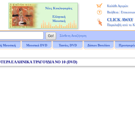
Καλάθι Αγορών
Νέες Κυκλοφορίες
|
Βοήθεια
Επικοινων
Ελληνική
CLICK AWAY
Μουσική
Παραλαβή από το 
Σύνθετη Αναζήτηση
ή Μουσική
Μουσικά DVD
Ταινίες DVD
Δίσκοι Βινυλίου
Προσφορέ
ΟΤΕΡΑ ΕΛΛΗΝΙΚΑ ΤΡΑΓΟΥΔΙΑ ΝΟ 10 (DVD)