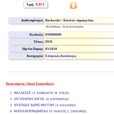
Τιμή:
9,95 €
Διαθεσιμότητα:
Backorder / Κατόπιν παραγγελίας
Μη Διαθέσιμο / Εκτός Κυκλοφορίας
Κωδικός:
959900009
Τύπος:
DVD
Ημ/νία Παραγ:
03/2010
Κατηγορία:
Ελληνικός Κατάλογος
Περιεχόμενα / Λίστα Τραγουδιών:
www.studio52.gr
1. ΘΑΛΑΣΣΕΣ
(Σ. ΑΛΙΒΙΖΑΤΟΣ, Μ. ΤΟΚΑΣ)
2. ΑΝ ΥΠΑΡΧΕΙ ΛΟΓΟΣ
(Π. ΚΑΤΣΙΜΙΧΑΣ)
3. ΝΥΧΤΩΣΕ ΧΩΡΙΣ ΦΕΓΓΑΡΙ
(Α. ΚΑΛΔΑΡΑΣ)
4. ΜΑΤΙΑ ΒΟΥΡΚΩΜΕΝΑ
(Ν. ΓΚΑΤΣΟΣ, Σ. ΞΑΡΧΑΚΟΣ)