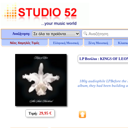
Αναζήτηση:
Νέες Χαμηλές Τιμές
Ελληνική Μουσική
Ξένη Μουσική
Κλασικ
LP Βινύλιο : KINGS OF LE
180g audiophile LPBefore the Ki
album, they had been building 
Τιμή:
29,95 €