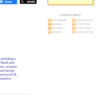
Επεξήγηση Συμβόλων
Νέα Παραλαβή
Επιλογή Πελατών
Προσφορά
S52 Top Rated
Ανακαλύψτε
Ακούστε Δείγμα
Συλλεκτικό
Νέα Χαμηλή Τιμή
n building a
 'Youth and
sic, acoustic
road mixing
untries (U.K.,
leased to