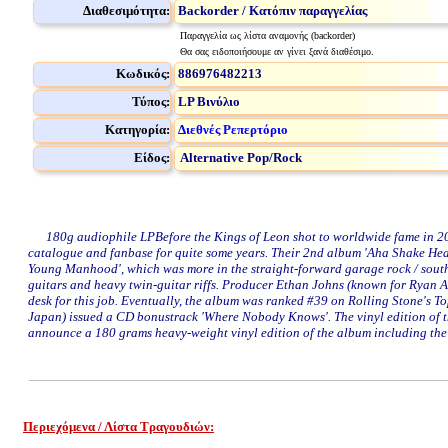
Διαθεσιμότητα:
Backorder / Κατόπιν παραγγελίας
Παραγγελία ως λίστα αναμονής (backorder)
Θα σας ειδοποιήσουμε αν γίνει ξανά διαθέσιμο.
Κωδικός:
886976482213
Τύπος:
LP Βινύλιο
Κατηγορία:
Διεθνές Ρεπερτόριο
Είδος:
Alternative Pop/Rock
180g audiophile LPBefore the Kings of Leon shot to worldwide fame in 2009
catalogue and fanbase for quite some years. Their 2nd album 'Aha Shake Hear
Young Manhood', which was more in the straight-forward garage rock / southe
guitars and heavy twin-guitar riffs. Producer Ethan Johns (known for Ryan 
desk for this job. Eventually, the album was ranked #39 on Rolling Stone's 
Japan) issued a CD bonustrack 'Where Nobody Knows'. The vinyl edition of th
announce a 180 grams heavy-weight vinyl edition of the album including the
Περιεχόμενα / Λίστα Τραγουδιών:
www.studio52.gr