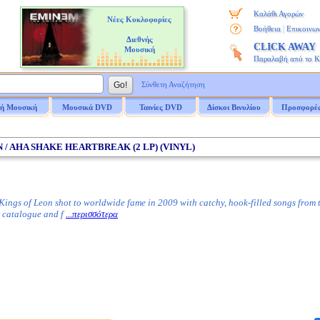
Καλάθι Αγορών
Νέες Κυκλοφορίες
|
Βοήθεια
Επικοινων
Διεθνής
CLICK AWAY
Μουσική
Παραλαβή από το 
Σύνθετη Αναζήτηση
ή Μουσική
Μουσικά DVD
Ταινίες DVD
Δίσκοι Βινυλίου
Προσφορέ
ON / AHA SHAKE HEARTBREAK (2 LP) (VINYL)
ngs of Leon shot to worldwide fame in 2009 with catchy, hook-filled songs from 
a catalogue and f
...περισσότερα