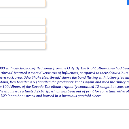
 with catchy, hook-filled songs from the Only By The Night album, they had bee
tbreak' featured a more diverse mix of influences, compared to their debut album
rn rock area. 'Aha Shake Heartbreak' shows the band flirting with latin-styled mu
Adams, Ben Kweller a.o.) handled the producers' knobs again and used the Abbey 
Top 100 Albums of the Decade.The album originally contained 12 songs, but some co
e album was a limited 2x10' lp, which has been out of print for some time.We're p
 UK/Japan bonustrack and housed in a luxurious gatefold sleeve.