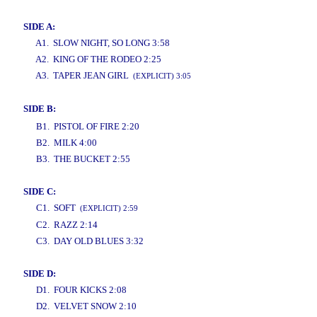
SIDE A:
A1. SLOW NIGHT, SO LONG 3:58
A2. KING OF THE RODEO 2:25
A3. TAPER JEAN GIRL
(EXPLICIT) 3:05
SIDE B:
www.studio52.gr
B1. PISTOL OF FIRE 2:20
B2. MILK 4:00
B3. THE BUCKET 2:55
SIDE C:
C1. SOFT
(EXPLICIT) 2:59
C2. RAZZ 2:14
C3. DAY OLD BLUES 3:32
SIDE D:
D1. FOUR KICKS 2:08
D2. VELVET SNOW 2:10