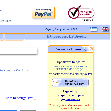
ία
Κατάστημα
Πέμπτη 6 Αυγούστου 2026
Πληροφορίες LP Βινύλιο
ς
Backorder Προϊόντος
Προσθέστε το προϊόν
KINGS OF LEON / AHA SHAKE
HEARTBREAK (2 LP) (VI...
the Only By The Night
σε backorder/λίστα επιθυμίας
(*)
Σημείωση:
Το προϊόν είναι μόνο
Δείτε τα περιεχόμενα
γία
backorder
* Θα σας ειδοποιήσουμε εάν υπάρξει
ξανά διαθέσιμο.