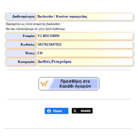
Διαθεσιμότητα:
Backorder / Κατόπιν παραγγελίας
Παραγγελία ως λίστα αναμονής (backorder)
Θα σας ειδοποιήσουμε αν γίνει ξανά διαθέσιμο.
Εταιρία:
V2 RECORDS
Κωδικός:
5017615847925
Τύπος:
CD
Διεθνές Ρεπερτόριο
Κατηγορία: