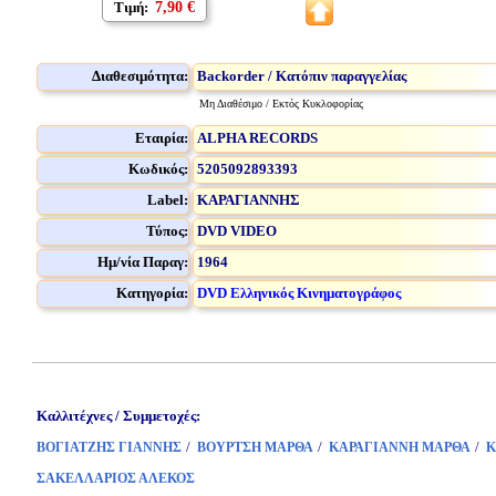
Τιμή:
7,90 €
Διαθεσιμότητα:
Backorder / Κατόπιν παραγγελίας
Μη Διαθέσιμο / Εκτός Κυκλοφορίας
Εταιρία:
ALPHA RECORDS
Κωδικός:
5205092893393
Label:
ΚΑΡΑΓΙΑΝΝΗΣ
Τύπος:
DVD VIDEO
Ημ/νία Παραγ:
1964
Κατηγορία:
DVD Ελληνικός Κινηματογράφος
Καλλιτέχνες / Συμμετοχές:
/
/
/
ΒΟΓΙΑΤΖΗΣ ΓΙΑΝΝΗΣ
ΒΟΥΡΤΣΗ ΜΑΡΘΑ
ΚΑΡΑΓΙΑΝΝΗ ΜΑΡΘΑ
Κ
ΣΑΚΕΛΛΑΡΙΟΣ ΑΛΕΚΟΣ