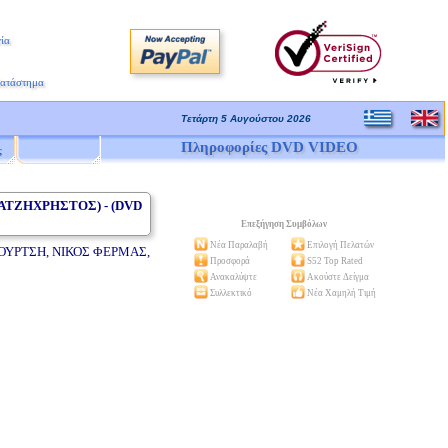
ία
Κατάστημα
Τετάρτη 5 Αυγούστου 2026
Πληροφορίες DVD VIDEO
ς
ΑΤΖΗΧΡΗΣΤΟΣ) - (DVD
Επεξήγηση Συμβόλων
Νέα Παραλαβή
Επιλογή Πελατών
ΟΥΡΤΣΗ, ΝΙΚΟΣ ΦΕΡΜΑΣ,
Προσφορά
S52 Top Rated
Ανακαλύψτε
Ακούστε Δείγμα
Συλλεκτικό
Νέα Χαμηλή Τιμή