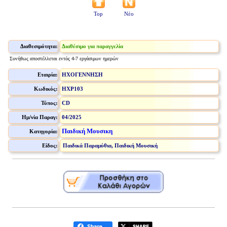
Top
Νέο
Διαθεσιμότητα:
Διαθέσιμο για παραγγελία
Συνήθως αποστέλλεται εντός 4-7 εργάσιμων ημερών
Εταιρία:
ΗΧΟΓΕΝΝΗΣΗ
Κωδικός:
HXP103
Τύπος:
CD
Ημ/νία Παραγ:
04/2025
Παιδική Μουσικη
Κατηγορία:
Είδος:
Παιδικά Παραμύθια, Παιδική Μουσική