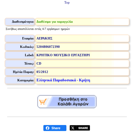
Top
Διαθεσιμότητα:
Διαθέσιμο για παραγγελία
Συνήθως αποστέλλεται εντός 4-7 εργάσιμων ημερών
Εταιρία:
ΑΕΡΑΚΗΣ
Κωδικός:
5204806072390
Label:
ΚΡΗΤΙΚΟ ΜΟΥΣΙΚΟ ΕΡΓΑΣΤΗΡΙ
Τύπος:
CD
Ημ/νία Παραγ:
05/2012
Ελληνικά Παραδοσιακά - Κρήτη
Κατηγορία: