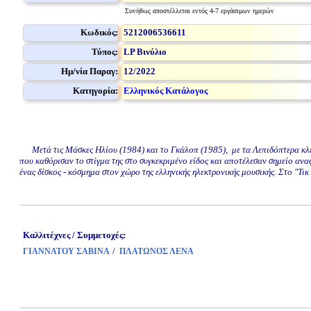
Συνήθως αποστέλλεται εντός 4-7 εργάσιμων ημερών
Κωδικός:
5212006536611
Τύπος:
LP Βινύλιο
Ημ/νία Παραγ:
12/2022
Κατηγορία:
Ελληνικός Κατάλογος
Μετά τις Μάσκες Ηλίου (1984) και το Γκάλοπ (1985), με τα Λεπιδόπτερα κλείν
που καθόρισαν το στίγμα της στο συγκεκριμένο είδος και αποτέλεσαν σημείο αν
ένας δίσκος - κόσμημα στον χώρο της ελληνικής ηλεκτρονικής μουσικής. Στο "Τικ
Καλλιτέχνες / Συμμετοχές:
/
ΓΙΑΝΝΑΤΟΥ ΣΑΒΙΝΑ
ΠΛΑΤΩΝΟΣ ΛΕΝΑ