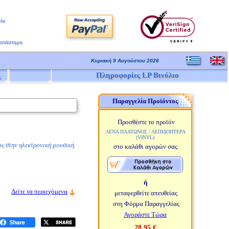
ία
Κατάστημα
Κυριακή 9 Αυγούστου 2026
Πληροφορίες LP Βινύλιο
ς
Παραγγελία Προϊόντος
Προσθέστε το προϊόν
ΛΕΝΑ ΠΛΑΤΩΝΟΣ / ΛΕΠΙΔΟΠΤΕΡΑ
(VINYL)
ς στην ηλεκτρονική μουσική.
στο καλάθι αγορών σας
ή
Δείτε τα περιεχόμενα
μεταφερθείτε απευθείας
στη Φόρμα Παραγγελίας
Αγοράστε Τώρα
28,95 €