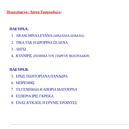
Περιεχόμενα / Λίστα Τραγουδιών:
www.studio52.gr
ΠΛΕΥΡΑ Α:
1. ARASCHINA LEVANA
(ΑΡΑΣΧΝΙΑ ΛΕΒΑΝΑ)
2. ΤΙΚΑ ΤΑΚ Η ΩΡΟΡΙΝΑ ΣΕΛΕΝΑ
3. ΛΗΤΩ
4. ΚΥΑΝΙΡΙΣ
(ΠΟΙΗΜΑ ΤΟΥ ΓΙΩΡΓΟΥ ΒΟΛΟΥΔΑΚΗ)
www.studio52.gr
ΠΛΕΥΡΑ Β:
5. ΕΡΩΣ ΠΑΝΤΟΡΙΑΝΑ ΠΑΝΔΩΡΑ
6. ΜΠΡΕΝΘΙΣ
7. ΤΑ ΓΕΝΕΘΛΙΑ Η ΑΠΟΡΙΑ ΜΑΤΟΥΡΝΑ
8. ΕΣΠΕΡΙΑ ΙΡΙΣ ΓΚΡΕΚΑ
9. ΕΝΑΣ ΚΥΚΛΟΣ Η ΕΡΥΝΙΣ ΕΡΟΙΝΤΕΣ
www.studio52.gr