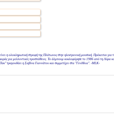
ει η ολοκληρωτική στροφή της Πλάτωνος στην ηλεκτρονική μουσική. Πρόκειται για τ
αφοράς για μελλοντικές προσπάθειες. Το άλμπουμ κυκλοφόρησε το 1986 από τη Λύρα κα
 Τακ" τραγουδάει η Σαβίνα Γιαννάτου και συμμετέχει στα "Γενέθλια". -MLK-