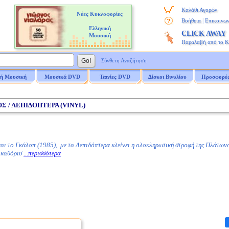
Καλάθι Αγορών
Νέες Κυκλοφορίες
|
Βοήθεια
Επικοινων
Ελληνική
CLICK AWAY
Μουσική
Παραλαβή από το 
Σύνθετη Αναζήτηση
ή Μουσική
Μουσικά DVD
Ταινίες DVD
Δίσκοι Βινυλίου
Προσφορέ
ΟΣ / ΛΕΠΙΔΟΠΤΕΡΑ (VINYL)
ι το Γκάλοπ (1985), με τα Λεπιδόπτερα κλείνει η ολοκληρωτική στροφή της Πλάτωνο
υ καθόρισ
...περισσότερα