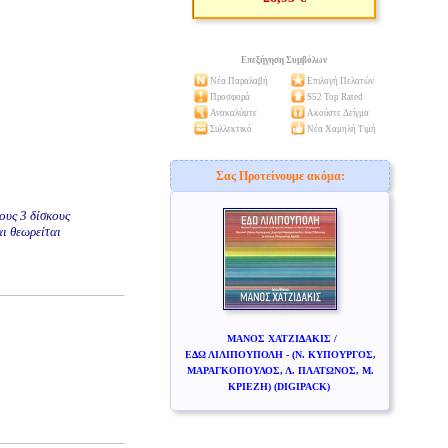
Επεξήγηση Συμβόλων
Νέα Παραλαβή
Επιλογή Πελατών
Προσφορά
S52 Top Rated
Ανακαλύψτε
Ακούστε Δείγμα
Συλλεκτικό
Νέα Χαμηλή Τιμή
Σας Προτείνουμε ακόμα:
ους 3 δίσκους
ι θεωρείται
ΜΑΝΟΣ ΧΑΤΖΙΔΑΚΙΣ /
ΕΔΩ ΛΙΛΙΠΟΥΠΟΛΗ - (Ν. ΚΥΠΟΥΡΓΟΣ,
ΜΑΡΑΓΚΟΠΟΥΛΟΣ, Λ. ΠΛΑΤΩΝΟΣ, Μ.
ΚΡΙΕΖΗ) (DIGIPACK)