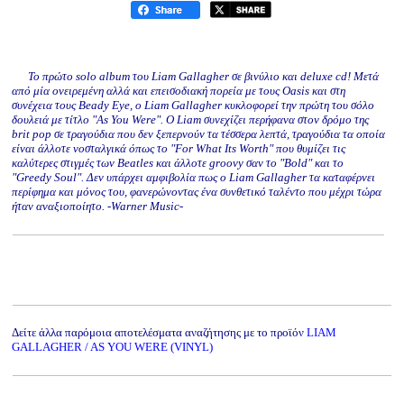
Το πρώτο solo album του Liam Gallagher σε βινύλιο και deluxe cd! Μετά
από μία ονειρεμένη αλλά και επεισοδιακή πορεία με τους Oasis και στη
συνέχεια τους Beady Eye, ο Liam Gallagher κυκλοφορεί την πρώτη του σόλο
δουλειά με τίτλο "As You Were". Ο Liam συνεχίζει περήφανα στον δρόμο της
brit pop σε τραγούδια που δεν ξεπερνούν τα τέσσερα λεπτά, τραγούδια τα οποία
είναι άλλοτε νοσταλγικά όπως το "For What Its Worth" που θυμίζει τις
καλύτερες στιγμές των Beatles και άλλοτε groovy σαν το "Bold" και το
"Greedy Soul". Δεν υπάρχει αμφιβολία πως ο Liam Gallagher τα καταφέρνει
περίφημα και μόνος του, φανερώνοντας ένα συνθετικό ταλέντο που μέχρι τώρα
ήταν αναξιοποίητο. -Warner Music-
Δείτε άλλα παρόμοια αποτελέσματα αναζήτησης με το προϊόν
LIAM
GALLAGHER / AS YOU WERE (VINYL)