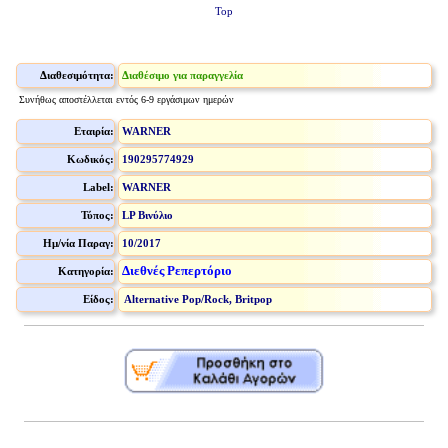
Top
Διαθεσιμότητα:
Διαθέσιμο για παραγγελία
Συνήθως αποστέλλεται εντός 6-9 εργάσιμων ημερών
Εταιρία:
WARNER
Κωδικός:
190295774929
Label:
WARNER
Τύπος:
LP Βινύλιο
Ημ/νία Παραγ:
10/2017
Διεθνές Ρεπερτόριο
Κατηγορία:
Είδος:
Alternative Pop/Rock, Britpop