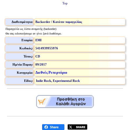
Top
Διαθεσιμότητα:
Backorder / Κατόπιν παραγγελίας
Παραγγελία ως λίστα αναμονής (backorder)
Θα σας ειδοποιήσουμε αν γίνει ξανά διαθέσιμο.
Εταιρία:
EMI
Κωδικός:
5414939955976
Τύπος:
CD
Ημ/νία Παραγ:
09/2017
Διεθνές Ρεπερτόριο
Κατηγορία:
Είδος:
Indie Rock, Experimental Rock