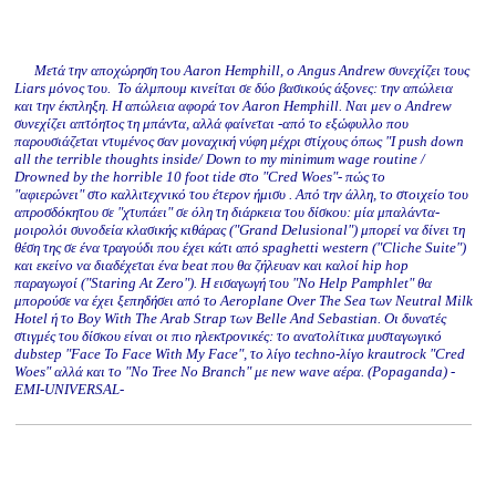
Μετά την αποχώρηση του Aaron Hemphill, ο Angus Andrew συνεχίζει τους
Liars μόνος του. Το άλμπουμ κινείται σε δύο βασικούς άξονες: την απώλεια
και την έκπληξη. Η απώλεια αφορά τον Aaron Hemphill. Ναι μεν ο Andrew
συνεχίζει απτόητος τη μπάντα, αλλά φαίνεται -από το εξώφυλλο που
παρουσιάζεται ντυμένος σαν μοναχική νύφη μέχρι στίχους όπως "I push down
all the terrible thoughts inside/ Down to my minimum wage routine /
Drowned by the horrible 10 foot tide στο "Cred Woes"- πώς το
"αφιερώνει" στο καλλιτεχνικό του έτερον ήμισυ . Από την άλλη, το στοιχείο του
απροσδόκητου σε "χτυπάει" σε όλη τη διάρκεια του δίσκου: μία μπαλάντα-
μοιρολόι συνοδεία κλασικής κιθάρας ("Grand Delusional") μπορεί να δίνει τη
θέση της σε ένα τραγούδι που έχει κάτι από spaghetti western ("Cliche Suite")
και εκείνο να διαδέχεται ένα beat που θα ζήλευαν και καλοί hip hop
παραγωγοί ("Staring At Zero"). Η εισαγωγή του "No Help Pamphlet" θα
μπορούσε να έχει ξεπηδήσει από το Aeroplane Over The Sea των Neutral Milk
Hotel ή το Boy With The Arab Strap των Belle And Sebastian. Οι δυνατές
στιγμές του δίσκου είναι οι πιο ηλεκτρονικές: το ανατολίτικα μυσταγωγικό
dubstep "Face To Face With My Face", το λίγο techno-λίγο krautrock "Cred
Woes" αλλά και τo "No Tree No Branch" με new wave αέρα. (Popaganda) -
EMI-UNIVERSAL-