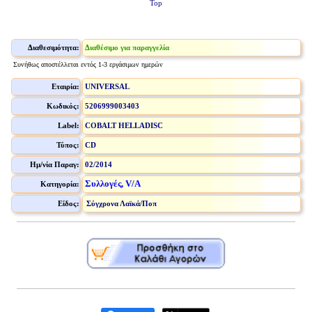
Top
Διαθεσιμότητα:
Διαθέσιμο για παραγγελία
Συνήθως αποστέλλεται εντός 1-3 εργάσιμων ημερών
Εταιρία:
UNIVERSAL
Κωδικός:
5206999003403
Label:
COBALT HELLADISC
Τύπος:
CD
Ημ/νία Παραγ:
02/2014
Συλλογές, V/A
Κατηγορία:
Είδος:
Σύγχρονα Λαϊκά/Ποπ