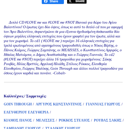
Διπλό CD #LOVE me και #LOVE me #NOT Ιδανικό για δώρο του Αγίου
Βαλεντίνου! Ο έρωτας έχει δύο όψεις, όπως κι αυτό το διπλό cd που με αφορμή
τον Άγιο Βαλεντίνο, συγκεντρώνει σε μια έξυπνα σχεδιασμένη συσκευασία δύο
όψεων μεγάλες ελληνικές επιτυχίες που έχουν γραφτεί για τον έρωτα, αλλά και
για τον χωρισμό. Το cd1 ( #LOVE me ) περιέχει 16 ελληνικές επιτυχίες για
τρελά ερωτευμένους από αγαπημένους τραγουδιστές όπως ο Νίκος Βέρτης, ο
Πάνος Κιάμος, Γιώργος Σαμπάνης, οι ΜΕΛΙSSES, ο Κωνσταντίνος Αργυρός, ο
Ησαϊας Ματιάμπα, ο Δήμος Αναστασιάδης και ο Γιώργος Γιαννιάς. Το cd2
(#LOVE me #NOT) περιέχει άλλα 16 τραγούδια για χωρισμένους: Σάκης
Ρουβάς, Ηλίας Βρεττός, Αγγελική Ηλιάδη, Στέλιος Ρόκκος, Ελευθερία
Ελευθερίου, Γιώργος Τσαλίκης, Goin Through και άλλοι πολλοί τραγουδάνε για
όσους έχουν καρδιά και πονάνε. -Cobalt-
Καλλιτέχνες / Συμμετοχές:
/
/
/
GOIN THROUGH
ΑΡΓΥΡΟΣ ΚΩΝΣΤΑΝΤΙΝΟΣ
ΓΙΑΝΝΙΑΣ ΓΙΩΡΓΟΣ
/
ΕΛΕΥΘΕΡΙΟΥ ΕΛΕΥΘΕΡΙΑ
/
/
/
/
ΚΙΑΜΟΣ ΠΑΝΟΣ
ΜΕΛΙΣΣΕΣ
ΡΟΚΚΟΣ ΣΤΕΛΙΟΣ
ΡΟΥΒΑΣ ΣΑΚΗΣ
/
ΣΑΜΠΑΝΗΣ ΓΙΩΡΓΟΣ
ΤΣΑΛΙΚΗΣ ΓΙΩΡΓΟΣ