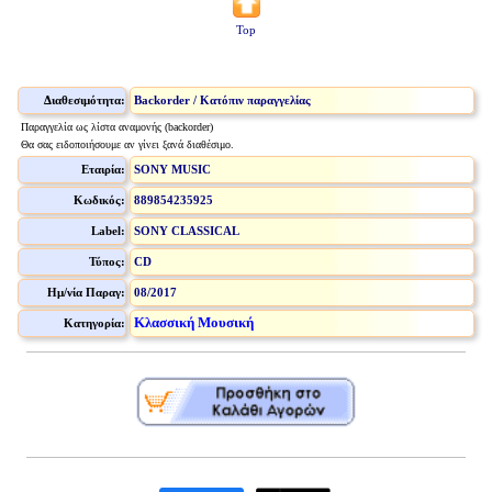
Top
Διαθεσιμότητα:
Backorder / Κατόπιν παραγγελίας
Παραγγελία ως λίστα αναμονής (backorder)
Θα σας ειδοποιήσουμε αν γίνει ξανά διαθέσιμο.
Εταιρία:
SONY MUSIC
Κωδικός:
889854235925
Label:
SONY CLASSICAL
Τύπος:
CD
Ημ/νία Παραγ:
08/2017
Κλασσική Μουσική
Κατηγορία: