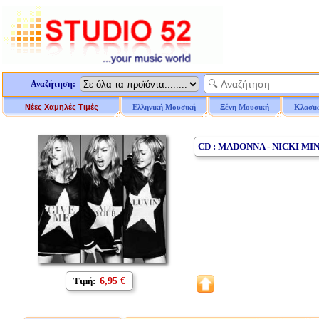
Αναζήτηση:
Νέες Χαμηλές Τιμές
Ελληνική Μουσική
Ξένη Μουσική
Κλασικ
CD : MADONNA - NICKI MIN
Τιμή:
6,95 €