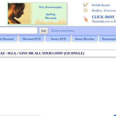
Καλάθι Αγορών
Νέες Κυκλοφορίες
|
Βοήθεια
Επικοινων
Διεθνής
CLICK AWAY
Μουσική
Παραλαβή από το 
Σύνθετη Αναζήτηση
ή Μουσική
Μουσικά DVD
Ταινίες DVD
Δίσκοι Βινυλίου
Προσφορέ
AZ - M.I.A. / GIVE ME ALL YOUR LONIV (CD SINGLE)