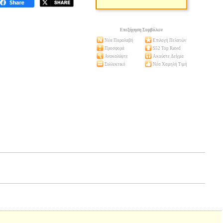
Επεξήγηση Συμβόλων
Νέα Παραλαβή
Επιλογή Πελατών
Προσφορά
S52 Top Rated
Ανακαλύψτε
Ακούστε Δείγμα
Συλλεκτικό
Νέα Χαμηλή Τιμή