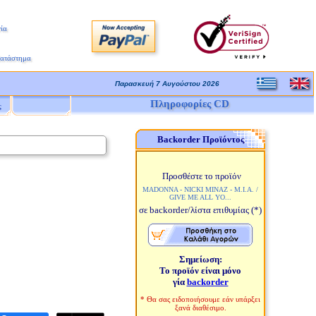
ία
Κατάστημα
Παρασκευή 7 Αυγούστου 2026
Πληροφορίες CD
ς
Backorder Προϊόντος
Προσθέστε το προϊόν
MADONNA - NICKI MINAZ - M.I.A. /
GIVE ME ALL YO...
σε backorder/λίστα επιθυμίας
(*)
Σημείωση:
Το προϊόν είναι μόνο
γία
backorder
* Θα σας ειδοποιήσουμε εάν υπάρξει
ξανά διαθέσιμο.