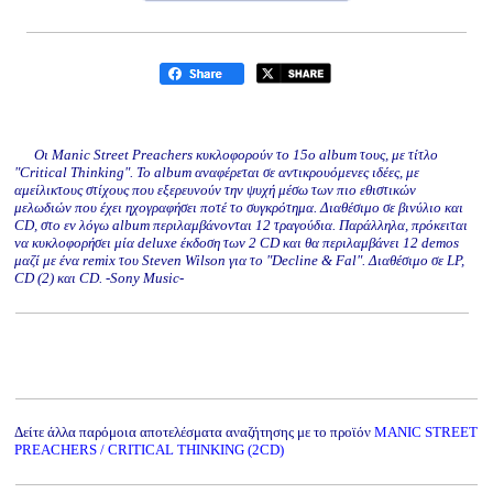
Οι Manic Street Preachers κυκλοφορούν το 15ο album τους, με τίτλο
"Critical Thinking". Το album αναφέρεται σε αντικρουόμενες ιδέες, με
αμείλικτους στίχους που εξερευνούν την ψυχή μέσω των πιο εθιστικών
μελωδιών που έχει ηχογραφήσει ποτέ το συγκρότημα. Διαθέσιμο σε βινύλιο και
CD, στο εν λόγω album περιλαμβάνονται 12 τραγούδια. Παράλληλα, πρόκειται
να κυκλοφορήσει μία deluxe έκδοση των 2 CD και θα περιλαμβάνει 12 demos
μαζί με ένα remix του Steven Wilson για το "Decline & Fal". Διαθέσιμο σε LP,
CD (2) και CD. -Sony Music-
Δείτε άλλα παρόμοια αποτελέσματα αναζήτησης με το προϊόν
MANIC STREET
PREACHERS / CRITICAL THINKING (2CD)