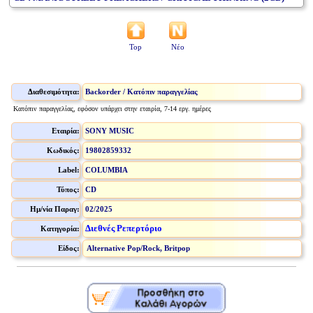
Top
Νέο
Διαθεσιμότητα:
Backorder / Κατόπιν παραγγελίας
Κατόπιν παραγγελίας, εφόσον υπάρχει στην εταιρία, 7-14 εργ. ημέρες
Εταιρία:
SONY MUSIC
Κωδικός:
19802859332
Label:
COLUMBIA
Τύπος:
CD
Ημ/νία Παραγ:
02/2025
Διεθνές Ρεπερτόριο
Κατηγορία:
Είδος:
Alternative Pop/Rock, Britpop