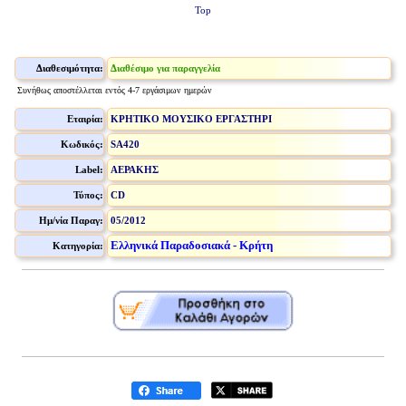
Top
Διαθεσιμότητα:
Διαθέσιμο για παραγγελία
Συνήθως αποστέλλεται εντός 4-7 εργάσιμων ημερών
Εταιρία:
ΚΡΗΤΙΚΟ ΜΟΥΣΙΚΟ ΕΡΓΑΣΤΗΡΙ
Κωδικός:
SA420
Label:
ΑΕΡΑΚΗΣ
Τύπος:
CD
Ημ/νία Παραγ:
05/2012
Ελληνικά Παραδοσιακά - Κρήτη
Κατηγορία: