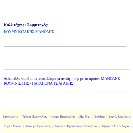
Καλλιτέχνες / Συμμετοχές:
ΚΟΥΜΝΙΩΤΑΚΗΣ ΜΑΝΟΛΗΣ
Δείτε άλλα παρόμοια αποτελέσματα αναζήτησης με το προϊόν
ΜΑΝΟΛΗΣ
ΚΟΥΜΝΙΩΤΗΣ / ΠΑΡΑΠΟΝΑ ΤΣ ΑΓΑΠΗΣ
Επικοινωνία
|
Τρόποι Παραγγελίας
|
Φόρμα Παραγγελίας
|
Site Map
|
Βοήθεια
|
Συχνές Ερωτήσεις
Αρχική Σελίδα
|
Αναφορά Σφάλματος
|
Ασφάλεια Προσωπικών Δεδομένων
|
Ασφάλεια Συναλλαγών