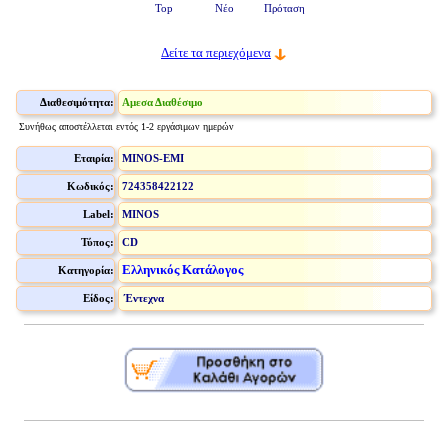
Top
Νέο
Πρόταση
Δείτε τα περιεχόμενα
Διαθεσιμότητα:
Αμεσα Διαθέσιμο
Συνήθως αποστέλλεται εντός 1-2 εργάσιμων ημερών
Εταιρία:
MINOS-EMI
Κωδικός:
724358422122
Label:
MINOS
Τύπος:
CD
Ελληνικός Κατάλογος
Κατηγορία:
Είδος:
Έντεχνα