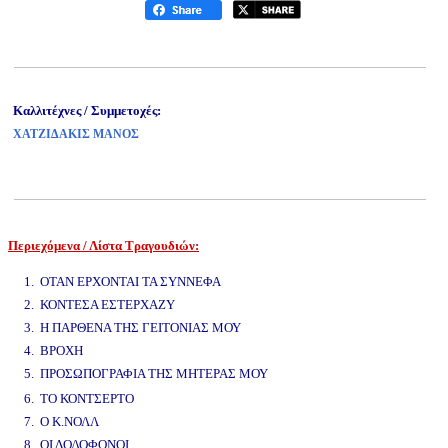
Καλλιτέχνες / Συμμετοχές:
ΧΑΤΖΙΔΑΚΙΣ ΜΑΝΟΣ
Περιεχόμενα / Λίστα Τραγουδιών:
www.studio52.gr
1. ΟΤΑΝ ΕΡΧΟΝΤΑΙ ΤΑ ΣΥΝΝΕΦΑ
2. ΚΟΝΤΕΣΑ ΕΣΤΕΡΧΑΖΥ
3. Η ΠΑΡΘΕΝΑ ΤΗΣ ΓΕΙΤΟΝΙΑΣ ΜΟΥ
4. ΒΡΟΧΗ
5. ΠΡΟΣΩΠΟΓΡΑΦΙΑ ΤΗΣ ΜΗΤΕΡΑΣ ΜΟΥ
www.studio52.gr
6. ΤΟ ΚΟΝΤΣΕΡΤΟ
7. Ο Κ.ΝΟΛΛ
8. ΟΙ ΔΟΛΟΦΟΝΟΙ