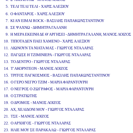
5. ΤΕΛΙ ΤΕΛΙ ΤΕΛΙ - ΧΑΡΙΣ ΑΛΕΞΙΟΥ
www.studio52.gr
6. Ο ΦΑΝΤΑΡΟΣ - ΧΑΡΙΣ ΑΛΕΞΙΟΥ
7. ΚΙ ΑΝ ΕΙΜΑΙ ROCK - ΒΑΣΙΛΗΣ ΠΑΠΑΚΩΝΣΤΑΝΤΙΝΟΥ
8. ΣΕ ΨΑΧΝΩ - ΔΗΜΗΤΡΑ ΓΑΛΑΝΗ
9. Η ΜΕΡΑ ΕΚΕΙΝΗ ΔΕ Θ' ΑΡΓΗΣΕΙ - ΔΗΜΗΤΡΑ ΓΑΛΑΝΗ, ΜΑΝΟΣ ΛΟΙΖΟΣ
10. ΤΙΠΟΤΑ ΔΕΝ ΠΑΕΙ ΧΑΜΕΝΟ - ΧΑΡΙΣ ΑΛΕΞΙΟΥ
11. ΛΙΩΝΟΥΝ ΤΑ ΝΙΑΤΑ ΜΑΣ - ΓΙΩΡΓΟΣ ΝΤΑΛΑΡΑΣ
12. ΠΑΓΩΣΕ Η ΤΖΙΜΙΝΙΕΡΑ - ΓΙΩΡΓΟΣ ΝΤΑΛΑΡΑΣ
13. ΤΟ ΔΕΝΤΡΟ - ΓΙΩΡΓΟΣ ΝΤΑΛΑΡΑΣ
14. Τ' ΑΚΟΡΝΤΕΟΝ - ΜΑΝΟΣ ΛΟΙΖΟΣ
15. ΤΡΙΤΟΣ ΠΑΓΚΟΣΜΙΟΣ - ΒΑΣΙΛΗΣ ΠΑΠΑΚΩΝΣΤΑΝΤΙΝΟΥ
16. Ο ΓΕΡΟ ΝΕΓΡΟ ΤΖΙΜ - ΜΑΡΙΑ ΦΑΡΑΝΤΟΥΡΗ
17. Ο ΝΕΓΡΟΣ Ο ΖΩΓΡΑΦΟΣ - ΜΑΡΙΑ ΦΑΡΑΝΤΟΥΡΗ
18. Ο ΣΤΡΑΤΙΩΤΗΣ
19. Ο ΔΡΟΜΟΣ - ΜΑΝΟΣ ΛΟΙΖΟΣ
20. ΑΧ, ΧΕΛΙΔΟΝΙ ΜΟΥ - ΓΙΩΡΓΟΣ ΝΤΑΛΑΡΑΣ
21. ΤΣΕ - ΜΑΝΟΣ ΛΟΙΖΟΣ
22. Ο ΑΡΧΗΓΟΣ - ΓΙΩΡΓΟΣ ΝΤΑΛΑΡΑΣ
23. ΗΛΙΕ ΜΟΥ ΣΕ ΠΑΡΑΚΑΛΩ - ΓΙΩΡΓΟΣ ΝΤΑΛΑΡΑΣ