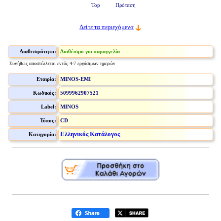
Top
Πρόταση
Δείτε τα περιεχόμενα
Διαθεσιμότητα:
Διαθέσιμο για παραγγελία
Συνήθως αποστέλλεται εντός 4-7 εργάσιμων ημερών
Εταιρία:
MINOS-EMI
Κωδικός:
5099962907521
Label:
MINOS
Τύπος:
CD
Ελληνικός Κατάλογος
Κατηγορία: