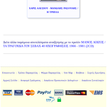
ΧΑΡΙΣ ΑΛΕΞΙΟΥ - ΜΑΝΩΛΗΣ ΡΑΣΟΥΛΗΣ /
Η ΤΡΙΠΛΑ
Δείτε άλλα παρόμοια αποτελέσματα αναζήτησης με το προϊόν
ΜΑΝΟΣ ΛΟΙΖΟΣ /
ΤΑ ΤΡΑΓΟΥΔΙΑ ΤΟΥ ΣΕΒΑΧ 40 ΗΧΟΓΡΑΦΗΣΕΙΣ 1966 - 1981 (2CD)
Επικοινωνία
|
Τρόποι Παραγγελίας
|
Φόρμα Παραγγελίας
|
Site Map
|
Βοήθεια
|
Συχνές Ερωτήσεις
Αρχική Σελίδα
|
Αναφορά Σφάλματος
|
Ασφάλεια Προσωπικών Δεδομένων
|
Ασφάλεια Συναλλαγών