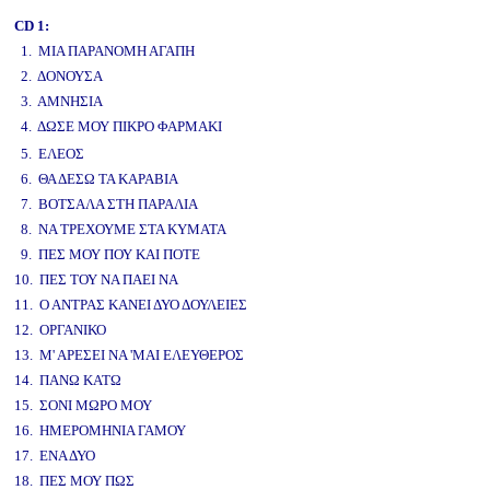
CD 1:
1. ΜΙΑ ΠΑΡΑΝΟΜΗ ΑΓΑΠΗ
2. ΔΟΝΟΥΣΑ
3. ΑΜΝΗΣΙΑ
4. ΔΩΣΕ ΜΟΥ ΠΙΚΡΟ ΦΑΡΜΑΚΙ
www.studio52.gr
5. ΕΛΕΟΣ
6. ΘΑ ΔΕΣΩ ΤΑ ΚΑΡΑΒΙΑ
7. ΒΟΤΣΑΛΑ ΣΤΗ ΠΑΡΑΛΙΑ
8. ΝΑ ΤΡΕΧΟΥΜΕ ΣΤΑ ΚΥΜΑΤΑ
9. ΠΕΣ ΜΟΥ ΠΟΥ ΚΑΙ ΠΟΤΕ
10. ΠΕΣ ΤΟΥ ΝΑ ΠΑΕΙ ΝΑ
11. Ο ΑΝΤΡΑΣ ΚΑΝΕΙ ΔΥΟ ΔΟΥΛΕΙΕΣ
12. ΟΡΓΑΝΙΚΟ
13. Μ' ΑΡΕΣΕΙ ΝΑ 'ΜΑΙ ΕΛΕΥΘΕΡΟΣ
14. ΠΑΝΩ ΚΑΤΩ
15. ΣΟΝΙ ΜΩΡΟ ΜΟΥ
16. ΗΜΕΡΟΜΗΝΙΑ ΓΑΜΟΥ
17. ΕΝΑ ΔΥΟ
18. ΠΕΣ ΜΟΥ ΠΩΣ