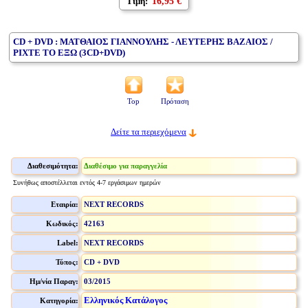
Τιμή:
16,95 €
CD + DVD : ΜΑΤΘΑΙΟΣ ΓΙΑΝΝΟΥΛΗΣ - ΛΕΥΤΕΡΗΣ ΒΑΖΑΙΟΣ /
ΡΙΧΤΕ ΤΟ ΕΞΩ (3CD+DVD)
Top
Πρόταση
Δείτε τα περιεχόμενα
Διαθεσιμότητα:
Διαθέσιμο για παραγγελία
Συνήθως αποστέλλεται εντός 4-7 εργάσιμων ημερών
Εταιρία:
NEXT RECORDS
Κωδικός:
42163
Label:
NEXT RECORDS
Τύπος:
CD + DVD
Ημ/νία Παραγ:
03/2015
Ελληνικός Κατάλογος
Κατηγορία: