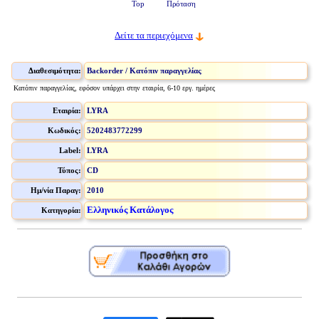
Top
Πρόταση
Δείτε τα περιεχόμενα
Διαθεσιμότητα:
Backorder / Κατόπιν παραγγελίας
Κατόπιν παραγγελίας, εφόσον υπάρχει στην εταιρία, 6-10 εργ. ημέρες
Εταιρία:
LYRA
Κωδικός:
5202483772299
Label:
LYRA
Τύπος:
CD
Ημ/νία Παραγ:
2010
Ελληνικός Κατάλογος
Κατηγορία: