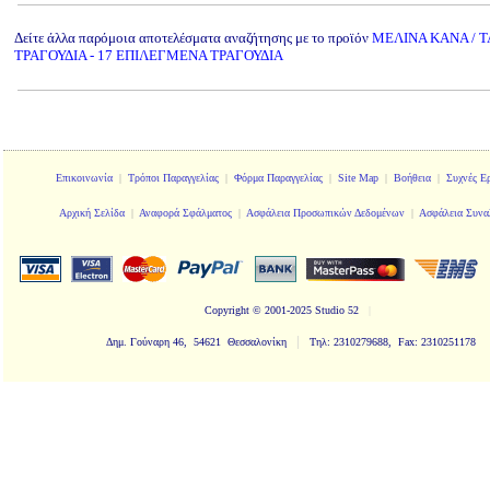
Δείτε άλλα παρόμοια αποτελέσματα αναζήτησης με το προϊόν
ΜΕΛΙΝΑ ΚΑΝΑ / 
ΤΡΑΓΟΥΔΙΑ - 17 ΕΠΙΛΕΓΜΕΝΑ ΤΡΑΓΟΥΔΙΑ
Επικοινωνία
|
Τρόποι Παραγγελίας
|
Φόρμα Παραγγελίας
|
Site Map
|
Βοήθεια
|
Συχνές Ε
Αρχική Σελίδα
|
Αναφορά Σφάλματος
|
Ασφάλεια Προσωπικών Δεδομένων
|
Ασφάλεια Συνα
Copyright
© 2001-2025 Studio 52
|
|
Δημ. Γούναρη 46, 54621 Θεσσαλονίκη
Τηλ: 2310279688, Fax: 2310251178