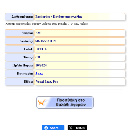
Διαθεσιμότητα:
Backorder / Κατόπιν παραγγελίας
Κατόπιν παραγγελίας, εφόσον υπάρχει στην εταιρία, 7-14 εργ. ημέρες
Εταιρία:
EMI
Κωδικός:
602465581119
Label:
DECCA
Τύπος:
CD
Ημ/νία Παραγ:
10/2024
Jazz
Κατηγορία:
Είδος:
Vocal Jazz, Pop