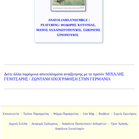
ANATOLIAMA ENSEMBLE /
FEATURING: ΘΟΔΩΡΗΣ ΚΟΤΟΝΙΑΣ,
ΜΑΝΟΣ ΑΧΑΛΙΝΩΤΟΠΟΥΛΟΣ, ΣΩΚΡΑΤΗΣ
ΣΙΝΟΠΟΥΛΟΣ
Δείτε άλλα παρόμοια αποτελέσματα αναζήτησης με το προϊόν
ΜΙΧΑΛΗΣ
ΓΕΝΙΤΣΑΡΗΣ / ΖΩΝΤΑΝΗ ΗΧΟΓΡΑΦΗΣΗ ΣΤΗΝ ΓΕΡΜΑΝΙΑ
Επικοινωνία
|
Τρόποι Παραγγελίας
|
Φόρμα Παραγγελίας
|
Site Map
|
Βοήθεια
|
Συχνές Ερωτήσεις
Αρχική Σελίδα
|
Αναφορά Σφάλματος
|
Ασφάλεια Προσωπικών Δεδομένων
|
Όροι Χρήσης
|
Ασφάλεια Συναλλαγών