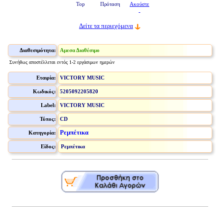
Top
Πρόταση
Ακούστε
Δείτε τα περιεχόμενα
Διαθεσιμότητα:
Αμεσα Διαθέσιμο
Συνήθως αποστέλλεται εντός 1-2 εργάσιμων ημερών
Εταιρία:
VICTORY MUSIC
Κωδικός:
5205092205820
Label:
VICTORY MUSIC
Τύπος:
CD
Ρεμπέτικα
Κατηγορία:
Είδος:
Ρεμπέτικα