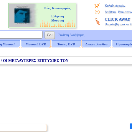
Καλάθι Αγορών
Νέες Κυκλοφορίες
|
Βοήθεια
Επικοινων
Ελληνική
CLICK AWAY
Μουσική
Παραλαβή από το 
Σύνθετη Αναζήτηση
ή Μουσική
Μουσικά DVD
Ταινίες DVD
Δίσκοι Βινυλίου
Προσφορέ
 / ΟΙ ΜΕΓΑΛΥΤΕΡΕΣ ΕΠΙΤΥΧΙΕΣ ΤΟΥ