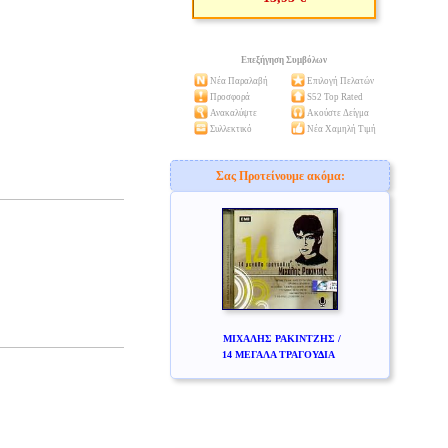
Επεξήγηση Συμβόλων
Νέα Παραλαβή
Επιλογή Πελατών
Προσφορά
S52 Top Rated
Ανακαλύψτε
Ακούστε Δείγμα
Συλλεκτικό
Νέα Χαμηλή Τιμή
Σας Προτείνουμε ακόμα:
ΜΙΧΑΛΗΣ ΡΑΚΙΝΤΖΗΣ /
14 ΜΕΓΑΛΑ ΤΡΑΓΟΥΔΙΑ