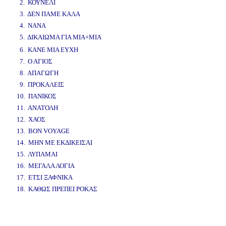
2. ΚΟΥΝΕΛΙ
3. ΔΕΝ ΠΑΜΕ ΚΑΛΑ
4. ΝΑΝΑ
5. ΔΙΚΑΙΩΜΑ ΓΙΑ ΜΙΑ+ΜΙΑ
www.studio52.gr
6. ΚΑΝΕ ΜΙΑ ΕΥΧΗ
7. Ο ΑΓΙΟΣ
8. ΑΠΑΓΩΓΗ
9. ΠΡΟΚΑΛΕΙΣ
10. ΠΑΝΙΚΟΣ
11. ΑΝΑΤΟΛΗ
12. ΧΑΟΣ
13. BON VOYAGE
14. ΜΗΝ ΜΕ ΕΚΔΙΚΕΙΣΑΙ
15. ΛΥΠΑΜΑΙ
16. ΜΕΓΑΛΑ ΛΟΓΙΑ
17. ΕΤΣΙ ΞΑΦΝΙΚΑ
18. ΚΑΘΩΣ ΠΡΕΠΕΙ ΡΟΚΑΣ
www.studio52.gr