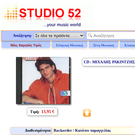
Αναζήτηση:
Νέες Χαμηλές Τιμές
Ελληνική Μουσική
Ξένη Μουσική
Κλασικ
CD : ΜΙΧΑΛΗΣ ΡΑΚΙΝΤΖΗΣ
Τιμή:
13,95 €
Διαθεσιμότητα:
Backorder / Κατόπιν παραγγελίας