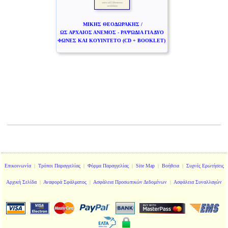
ΜΙΚΗΣ ΘΕΟΔΩΡΑΚΗΣ /
ΩΣ ΑΡΧΑΙΟΣ ΑΝΕΜΟΣ - ΡΑΨΩΔΙΑ ΓΙΑ ΔΥΟ
ΦΩΝΕΣ ΚΑΙ ΚΟΥΙΝΤΕΤΟ (CD + BOOKLET)
Επικοινωνία
|
Τρόποι Παραγγελίας
|
Φόρμα Παραγγελίας
|
Site Map
|
Βοήθεια
|
Συχνές Ερωτήσεις
Αρχική Σελίδα
|
Αναφορά Σφάλματος
|
Ασφάλεια Προσωπικών Δεδομένων
|
Ασφάλεια Συναλλαγών