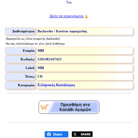
Top
Δείτε τα περιεχόμενα
Διαθεσιμότητα:
Backorder / Κατόπιν παραγγελίας
Παραγγελία ως λίστα αναμονής (backorder)
Θα σας ειδοποιήσουμε αν γίνει ξανά διαθέσιμο.
Εταιρία:
MBI
Κωδικός:
5202482167423
Label:
MBI
Τύπος:
CD
Ελληνικός Κατάλογος
Κατηγορία: