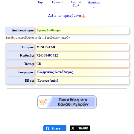
Top
Πρόταση
Χαμηλή
Ακούστε
Τιμή
Δείτε τα περιεχόμενα
Διαθεσιμότητα:
Αμεσα Διαθέσιμο
Συνήθως αποστέλλεται εντός 1-2 εργάσιμων ημερών
Εταιρία:
MINOS-EMI
Κωδικός:
724358405422
Τύπος:
CD
Ελληνικός Κατάλογος
Κατηγορία:
Είδος:
Έντεχνα Λαϊκά