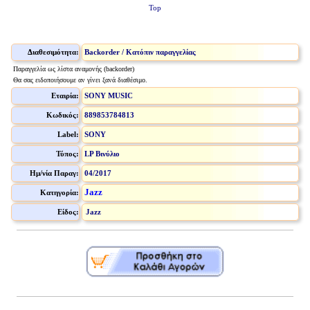
Top
Διαθεσιμότητα:
Backorder / Κατόπιν παραγγελίας
Παραγγελία ως λίστα αναμονής (backorder)
Θα σας ειδοποιήσουμε αν γίνει ξανά διαθέσιμο.
Εταιρία:
SONY MUSIC
Κωδικός:
889853784813
Label:
SONY
Τύπος:
LP Βινύλιο
Ημ/νία Παραγ:
04/2017
Jazz
Κατηγορία:
Είδος:
Jazz