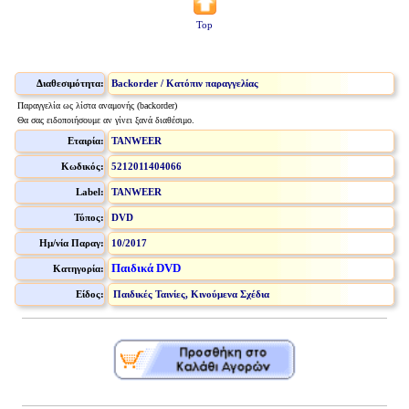
Top
Διαθεσιμότητα:
Backorder / Κατόπιν παραγγελίας
Παραγγελία ως λίστα αναμονής (backorder)
Θα σας ειδοποιήσουμε αν γίνει ξανά διαθέσιμο.
Εταιρία:
TANWEER
Κωδικός:
5212011404066
Label:
TANWEER
Τύπος:
DVD
Ημ/νία Παραγ:
10/2017
Παιδικά DVD
Κατηγορία:
Είδος:
Παιδικές Ταινίες, Κινούμενα Σχέδια