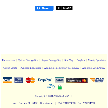
Επικοινωνία
|
Τρόποι Παραγγελίας
|
Φόρμα Παραγγελίας
|
Site Map
|
Βοήθεια
|
Συχνές Ερωτήσεις
Αρχική Σελίδα
|
Αναφορά Σφάλματος
|
Ασφάλεια Προσωπικών Δεδομένων
|
Ασφάλεια Συναλλαγών
Copyright
© 2001-2025 Studio 52
|
|
Δημ. Γούναρη 46, 54621 Θεσσαλονίκη
Τηλ: 2310279688, Fax: 2310251178