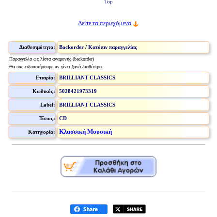
Top
Δείτε τα περιεχόμενα
Διαθεσιμότητα:
Backorder / Κατόπιν παραγγελίας
Παραγγελία ως λίστα αναμονής (backorder)
Θα σας ειδοποιήσουμε αν γίνει ξανά διαθέσιμο.
Εταιρία:
BRILLIANT CLASSICS
Κωδικός:
5028421973319
Label:
BRILLIANT CLASSICS
Τύπος:
CD
Κλασσική Μουσική
Κατηγορία: