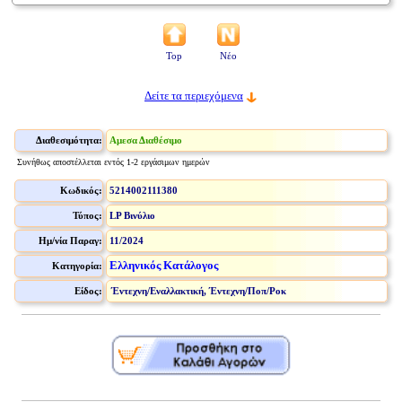
Top
Νέο
Δείτε τα περιεχόμενα
Διαθεσιμότητα:
Αμεσα Διαθέσιμο
Συνήθως αποστέλλεται εντός 1-2 εργάσιμων ημερών
Κωδικός:
5214002111380
Τύπος:
LP Βινύλιο
Ημ/νία Παραγ:
11/2024
Ελληνικός Κατάλογος
Κατηγορία:
Είδος:
Έντεχνη/Εναλλακτική, Έντεχνη/Ποπ/Ροκ