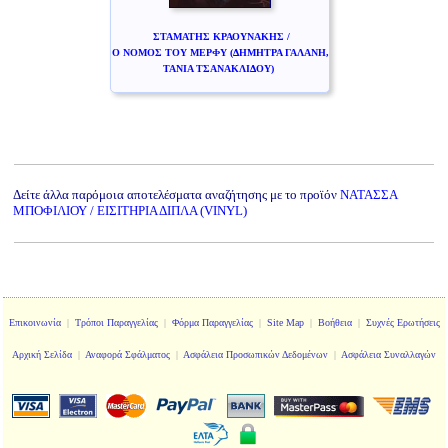
ΣΤΑΜΑΤΗΣ ΚΡΑΟΥΝΑΚΗΣ /
Ο ΝΟΜΟΣ ΤΟΥ ΜΕΡΦΥ (ΔΗΜΗΤΡΑ ΓΑΛΑΝΗ,
ΤΑΝΙΑ ΤΣΑΝΑΚΛΙΔΟΥ)
Δείτε άλλα παρόμοια αποτελέσματα αναζήτησης με το προϊόν
ΝΑΤΑΣΣΑ
ΜΠΟΦΙΛΙΟΥ / ΕΙΣΙΤΗΡΙΑ ΔΙΠΛΑ (VINYL)
Επικοινωνία
|
Τρόποι Παραγγελίας
|
Φόρμα Παραγγελίας
|
Site Map
|
Βοήθεια
|
Συχνές Ερωτήσεις
Αρχική Σελίδα
|
Αναφορά Σφάλματος
|
Ασφάλεια Προσωπικών Δεδομένων
|
Ασφάλεια Συναλλαγών