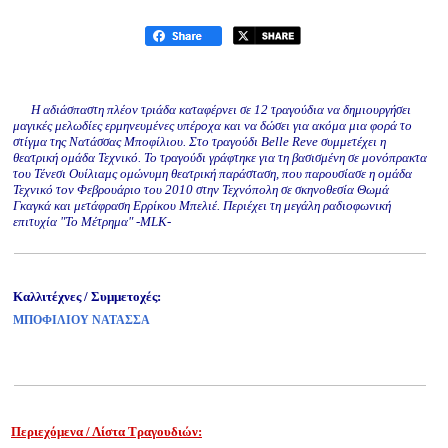
Η αδιάσπαστη πλέον τριάδα καταφέρνει σε 12 τραγούδια να δημιουργήσει
μαγικές μελωδίες ερμηνευμένες υπέροχα και να δώσει για ακόμα μια φορά το
στίγμα της Νατάσσας Μποφίλιου. Στο τραγούδι Belle Reve συμμετέχει η
θεατρική ομάδα Τεχνικό. Το τραγούδι γράφτηκε για τη βασισμένη σε μονόπρακτα
του Τένεσι Ουίλιαμς ομώνυμη θεατρική παράσταση, που παρουσίασε η ομάδα
Τεχνικό τον Φεβρουάριο του 2010 στην Τεχνόπολη σε σκηνοθεσία Θωμά
Γκαγκά και μετάφραση Ερρίκου Μπελιέ. Περιέχει τη μεγάλη ραδιοφωνική
επιτυχία "Το Μέτρημα" -MLK-
Καλλιτέχνες / Συμμετοχές:
ΜΠΟΦΙΛΙΟΥ ΝΑΤΑΣΣΑ
Περιεχόμενα / Λίστα Τραγουδιών: