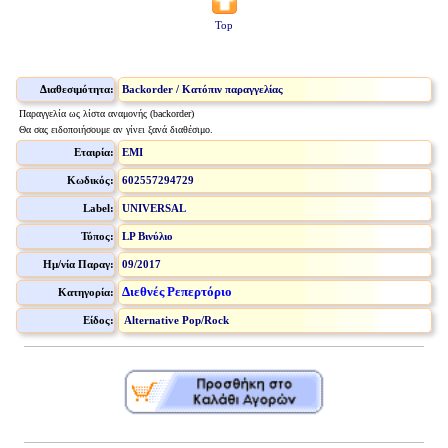
Top
Διαθεσιμότητα:
Backorder / Κατόπιν παραγγελίας
Παραγγελία ως λίστα αναμονής (backorder)
Θα σας ειδοποιήσουμε αν γίνει ξανά διαθέσιμο.
Εταιρία:
EMI
Κωδικός:
602557294729
Label:
UNIVERSAL
Τύπος:
LP Βινύλιο
Ημ/νία Παραγ:
09/2017
Διεθνές Ρεπερτόριο
Κατηγορία:
Είδος:
Alternative Pop/Rock