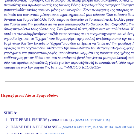
"ραδιοφωνικής" αφήγησης και το παλμό της πόλης μακριά από πολύβουες συνάξεις.
σκηνοθέτης και πρωταγωνιστής της ταινίας Ρένος Χαραλαμπίδης αναφέρει: "Αντιμε
μουσική κάθε ταινίας μου σαν μέρος του σεναρίου. Σαν την αφήγηση της ιστορίας σε
επίπεδο και σαν ενιαίο μέρος του κινηματογραφικού μου κόσμου. Όσο επίμονα δου
σενάριο και το μοντάζ άλλο τόσο επίμονα δουλεύω με το soundtrack. Πολλές φορέ
μια ταινία από την μουσική για να μου αποκαλυφθεί το σενάριο. Και σκηνοθετώ τη
όπως σκηνοθετώ τους ηθοποιούς. Σαν ζωντανά υλικά, εύθραυστα και πολύπλοκα. Κ
αυτό το επαναλαμβανόμενο ταξίδι επικοινωνίας με το κινηματογραφικό κοινό θεω
σημασία έχει και το "όχημα" που θα μεταφέρει την μουσική ανεξάρτητα από την τα
το βινύλιο σαν τον τελευταίο "όχημα" που σου επιτρέπει να "πιάνεις" την μουσική. 
αγγίζεις με τα δάχτυλα σου. Μέσα από την ευαλωτότητα του σε τραυματισμούς, φθορ
χαράγματα και μικροκαταστροφές - που γίνονται κομμάτι της προσωπικής σχέσης πο
καθένας μας με τον δίσκο του- ένα soundtrack βινυλίου γίνεται μια προσωπική υπό
όσο πιο προσωπική υπόθεση γίνετε για τον ακροατή-θεατή το soundtrack τόσο περ
παραμένει υπό την μαγεία της ταινίας. " -MUSOU RECORDS-
Περιεχόμενα / Λίστα Τραγουδιών:
www.studio52.gr
SIDE A:
1. THE PEARL FISHERS
(VIBRAPHONE)
- [ΚΩΣΤΑΣ ΣΕΡΕΜΕΤΗΣ]
2. DANSE DE LA DECADANSE
- [ΜΑΡΙΑ ΚΑΡΕΤΣΟΥ, ΙΩΑΝΝΗΣ ΠΑΠΑΔΟΠΟΥΛΟ