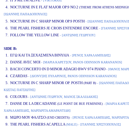
3. IT'S ME I'M ALIVE
- [VIKTORAS]
4. NOCTURNE IN E FLAT MAJOR OP.9 NO.2
(THEME FROM ATHENS MIDNIGH
[ΙΩΑΝΝΗΣ ΠΑΠΑΔΟΠΟΥΛΟΣ]
www.studio52.gr
5. NOCTURNE IN C SHARP MINOR OP.9 POSTH
- [ΙΩΑΝΝΗΣ ΠΑΠΑΔΟΠΟΥΛΟ
6. THE PEARL FISHERS JE CROIS ENTENDRE ENCORE
- [ΓΙΑΝΝΗΣ ΧΡΙΣΤΟ
7. FOLLOW THE YELLOW LINE
- [ΑΝΤΩΝΗΣ ΓΕΩΡΓΙΟΥ]
SIDE B:
1. ΕΓΩ ΚΑΙ ΤΑ ΞΕΧΑΣΜΕΝΑ ΒΙΝΥΛΙΑ
- [ΡΕΝΟΣ ΧΑΡΑΛΑΜΠΙΔΗΣ]
2. DANSE AVEC MOI
- [ΜΑΡΙΑ ΚΑΡΕΤΣΟΥ, PANOS ODINSSON KARANANOS]
3. BACH CONCERTO IN D MINOR ADAGIO BWV 974 PIANO
- [ΘΑΝΟΣ ΜΑΡ
4. CZARDAS
- [ΔΙΟΝΥΣΗΣ ΠΥΛΑΡΙΝΟΣ, PANOS ODINSSON KARANANOS]
5. NOCTURNE IN C SHARP MINOR OP. POSTH
(PART B)
- [ΙΩΑΝΝΗΣ ΠΑΠΑΔΟ
ΚΩΣΤΑΣ ΠΑΤΣΙΩΤΗΣ]
6. COLOURS
- [ΑΝΤΩΝΗΣ ΓΕΩΡΓΙΟΥ, ΜΑΝΟΣ ΣΚΑΛΙΔΑΚΗΣ]
7. DANSE DE LA DECADANSE
(LE POINT DE BUE FEMININE)
- [ΜΑΡΙΑ ΚΑΡΕΤ
ΧΑΡΑΛΑΜΠΙΔΗΣ, ΜΑΡΓΑΡΙΤΑ ΑΜΑΡΑΝΤΙΔΗ]
8. ΜΩΡΟ ΜΟΥ ΦΑΛΤΣΟ
(END CREDITS)
- [ΡΕΝΟΣ ΧΑΡΑΛΑΜΠΙΔΗΣ, ΜΑΡΓΑΡΙΤ
9. THE PEARL FISHERS ACAPELLA
(MALE)
- [ΓΙΑΝΝΗΣ ΧΡΙΣΤΟΠΟΥΛΟΣ]