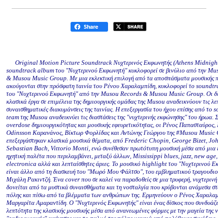
Original Motion Picture Soundtrack Νυχτερινός Εκφωνητής (Athens Midnight
soundtrack album του "Νυχτερινού Εκφωνητή" κυκλοφορεί σε βινύλιο από την Mu
& Musou Music Group. Με μια εκλεκτική επιλογή από τα αποσπάσματα μουσικής 
ακούγονται στην πρόσφατη ταινία του Ρένου Χαραλαμπίδη, κυκλοφορεί το soundt
του "Νυχτερινού Εκφωνητή" από την Musou Records & Musou Music Group. Οι δι
κλασικά έργα σε επιμέλεια της δημιουργικής ομάδας της Musou αναδεικνύουν τις λε
συναισθηματικές διακυμάνσεις της ταινίας. Η επεξεργασία του ήχου επίσης από το 
team της Musou αναδεικνύει τις διαστάσεις της "νυχτερινής εκφώνησης" του ήρωα. 
overdose δημιουργικότητας και μουσικής εφευρετικότητας, οι Ρένος Παπασταύρος,
Odinsson Καρανάνος, Βίκτωρ Φορλίδας και Αντώνης Γεώργου της #Musou Music
επεξεργάστηκαν κλασικά μουσικά θέματα, από Frederic Chopin, George Bizet, Jo
Sebastian Bach, Vittorio Monti, ενώ συνέθεσαν πρωτότυπη μουσική μέσα από μια 
ηχητική παλέτα που περιλαμβάνει, μεταξύ άλλων, Mississippi blues, jazz, new age
electronica αλλά και λεπταίσθητες άριες. Το μουσικό highlight του "Νυχτερινού Ε
είναι άλλο από τη διασκευή του "Μωρό Μου Φάλτσο", του εμβληματικού τραγουδιο
Μιχάλη Ρακιντζή. Ένα cover που σε καλεί να παραδοθείς σε μια τρυφερή, νυχτερινή
δονείται από τα μυστικά συναισθήματα και τη νοσταλγία που κρύβονται ανάμεσα στ
πόλης και πίσω από τα βλέμματα των ανθρώπων της. Ερμηνεύουν ο Ρένος Χαραλαμ
Μαργαρίτα Αμαραντίδη. Ο "Νυχτερινός Εκφωνητής" είναι ένας δίσκος που συνδυάζε
λεπτότητα της κλασικής μουσικής μέσα από ανανεωμένες φόρμες με την μαγεία της ν