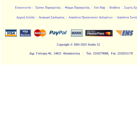
Επικοινωνία
|
Τρόποι Παραγγελίας
|
Φόρμα Παραγγελίας
|
Site Map
|
Βοήθεια
|
Συχνές Ερ
Αρχική Σελίδα
|
Αναφορά Σφάλματος
|
Ασφάλεια Προσωπικών Δεδομένων
|
Ασφάλεια Συνα
Copyright
© 2001-2025 Studio 52
|
|
Δημ. Γούναρη 46, 54621 Θεσσαλονίκη
Τηλ: 2310279688, Fax: 2310251178