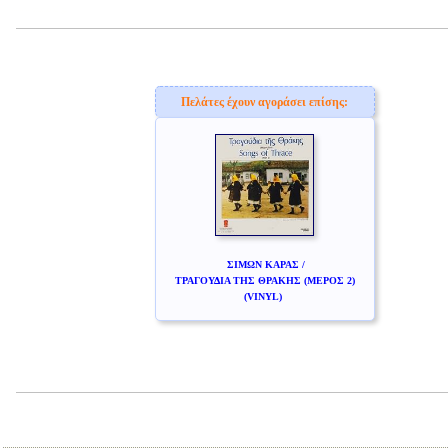
www.studio52.gr
Πελάτες έχουν αγοράσει επίσης:
ΣΙΜΩΝ ΚΑΡΑΣ /
ΤΡΑΓΟΥΔΙΑ ΤΗΣ ΘΡΑΚΗΣ (ΜΕΡΟΣ 2)
(VINYL)