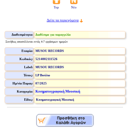
Top
Νέο
Δείτε τα περιεχόμενα
Διαθεσιμότητα:
Διαθέσιμο για παραγγελία
Συνήθως αποστέλλεται εντός 4-7 εργάσιμων ημερών
Εταιρία:
MUSOU RECORDS
Κωδικός:
5214002111526
Label:
MUSOU RECORDS
Τύπος:
LP Βινύλιο
Ημ/νία Παραγ:
07/2025
Κινηματογραφική Μουσική
Κατηγορία:
Είδος:
Κινηματογραφική Μουσική