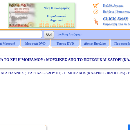
Καλάθι Αγορών
Νέες Κυκλοφορίες
|
Βοήθεια
Επικοινων
Παραδοσιακά
CLICK AWAY
Δημοτικά
Παραλαβή από το 
Σύνθετη Αναζήτηση
ή Μουσική
Μουσικά DVD
Ταινίες DVD
Δίσκοι Βινυλίου
Προσφορέ
ΝΑ ΤΟ ΧΕΙ Η ΜΟΙΡΑ ΜΟΥ / ΜΟΥΣΙΚΕΣ ΑΠΟ ΤΟ ΠΩΓΩΝΙ ΚΑΙ ΖΑΓΟΡΙ (ΚΛ
ΑΓΙΑΝΝΗΣ (ΤΡΑΓΟΥΔΙ - ΛΑΟΥΤΟ) - Γ. ΜΠΕΛΛΟΣ (ΚΛΑΡΙΝΟ - ΦΛΟΓΕΡΑ) 