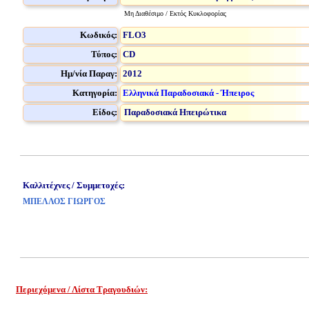
Μη Διαθέσιμο / Εκτός Κυκλοφορίας
Κωδικός:
FLO3
Τύπος:
CD
Ημ/νία Παραγ:
2012
Κατηγορία:
Ελληνικά Παραδοσιακά - Ήπειρος
Είδος:
Παραδοσιακά Ηπειρώτικα
Καλλιτέχνες / Συμμετοχές:
ΜΠΕΛΛΟΣ ΓΙΩΡΓΟΣ
Περιεχόμενα / Λίστα Τραγουδιών:
www.studio52.gr