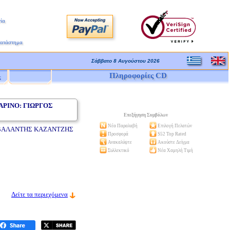
ία
Κατάστημα
Σάββατο 8 Αυγούστου 2026
Πληροφορίες CD
ς
ΑΡΙΝΟ: ΓΙΩΡΓΟΣ
Επεξήγηση Συμβόλων
Νέα Παραλαβή
Επιλογή Πελατών
- ΒΑΛΑΝΤΗΣ ΚΑΖΑΝΤΖΗΣ
Προσφορά
S52 Top Rated
Ανακαλύψτε
Ακούστε Δείγμα
Συλλεκτικό
Νέα Χαμηλή Τιμή
Δείτε τα περιεχόμενα