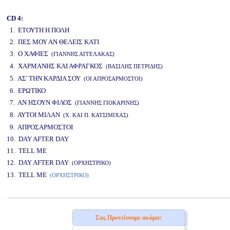
CD 4:
1. ΕΤΟΥΤΗ Η ΠΟΛΗ
2. ΠΕΣ ΜΟΥ ΑΝ ΘΕΛΕΙΣ ΚΑΤΙ
3. Ο ΧΑΦΙΕΣ
(ΓΙΑΝΝΗΣ ΑΓΓΕΛΑΚΑΣ)
4. ΧΑΡΜΑΝΗΣ ΚΑΙ ΑΦΡΑΓΚΟΣ
(ΒΑΣΙΛΗΣ ΠΕΤΡΙΔΗΣ)
5. ΑΣ' ΤΗΝ ΚΑΡΔΙΑ ΣΟΥ
(ΟΙ ΑΠΡΟΣΑΡΜΟΣΤΟΙ)
6. ΕΡΩΤΙΚΟ
7. ΑΝ ΗΣΟΥΝ ΦΙΛΟΣ
(ΓΙΑΝΝΗΣ ΓΙΟΚΑΡΙΝΗΣ)
8. ΑΥΤΟΙ ΜΙΛΑΝ
(Χ. ΚΑΙ Π. ΚΑΤΣΙΜΙΧΑΣ)
9. ΑΠΡΟΣΑΡΜΟΣΤΟΙ
10. DAY AFTER DAY
11. TELL ME
12. DAY AFTER DAY
(ΟΡΧΗΣΤΡΙΚΟ)
13. TELL ME
(ΟΡΧΗΣΤΡΙΚΟ)
www.studio52.gr
Σας Προτείνουμε ακόμα: