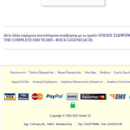
Δείτε άλλα παρόμοια αποτελέσματα αναζήτησης με το προϊόν
ΠΑΥΛΟΣ ΣΙΔΗΡΟΠ
THE COMPLETE EMI YEARS - ROCK LEGEND (4CD)
Επικοινωνία
|
Τρόποι Παραγγελίας
|
Φόρμα Παραγγελίας
|
Site Map
|
Βοήθεια
|
Συχνές Ερωτή
Αρχική Σελίδα
|
Αναφορά Σφάλματος
|
Ασφάλεια Προσωπικών Δεδομένων
|
Ασφάλεια Συναλλα
Copyright
© 2001-2025 Studio 52
|
|
Δημ. Γούναρη 46, 54621 Θεσσαλονίκη
Τηλ: 2310279688, Fax: 2310251178