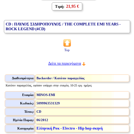
Τιμή:
21,95 €
CD : ΠΑΥΛΟΣ ΣΙΔΗΡΟΠΟΥΛΟΣ / THE COMPLETE EMI YEARS -
ROCK LEGEND (4CD)
Top
Δείτε τα περιεχόμενα
Διαθεσιμότητα:
Backorder / Κατόπιν παραγγελίας
Κατόπιν παραγγελίας, εφόσον υπάρχει στην εταιρία, 10-25 εργ. ημέρες
Εταιρία:
MINOS-EMI
Κωδικός:
5099963531329
Τύπος:
CD
Ημ/νία Παραγ:
06/2012
Ελληνική Ροκ - Electro - Hip hop σκηνή
Κατηγορία: