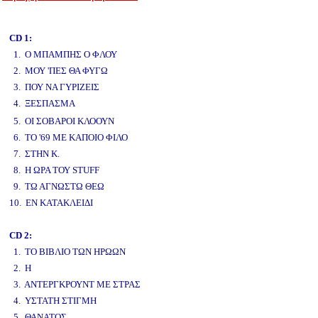
www.studio52.gr
CD 1:
1. Ο ΜΠΑΜΠΗΣ Ο ΦΛΟΥ
2. ΜΟΥ 'ΠΕΣ ΘΑ ΦΥΓΩ
3. ΠΟΥ ΝΑ ΓΥΡΙΖΕΙΣ
4. ΞΕΣΠΑΣΜΑ
www.studio52.gr
5. ΟΙ ΣΟΒΑΡΟΙ ΚΛΟΟΥΝ
6. ΤΟ '69 ΜΕ ΚΑΠΟΙΟ ΦΙΛΟ
7. ΣΤΗΝ Κ.
8. Η ΩΡΑ ΤΟΥ STUFF
9. ΤΩ ΑΓΝΩΣΤΩ ΘΕΩ
10. ΕΝ ΚΑΤΑΚΛΕΙΔΙ
CD 2:
1. ΤΟ ΒΙΒΛΙΟ ΤΩΝ ΗΡΩΩΝ
2. Η
3. ΑΝΤΕΡΓΚΡΟΥΝΤ ΜΕ ΣΤΡΑΣ
4. ΥΣΤΑΤΗ ΣΤΙΓΜΗ
5. ΘΑΝΑΤΟΣ