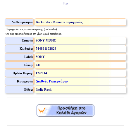
Top
Διαθεσιμότητα:
Backorder / Κατόπιν παραγγελίας
Παραγγελία ως λίστα αναμονής (backorder)
Θα σας ειδοποιήσουμε αν γίνει ξανά διαθέσιμο.
Εταιρία:
SONY MUSIC
Κωδικός:
744861102823
Label:
SONY
Τύπος:
CD
Ημ/νία Παραγ:
12/2014
Διεθνές Ρεπερτόριο
Κατηγορία:
Είδος:
Indie Rock