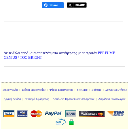
Δείτε άλλα παρόμοια αποτελέσματα αναζήτησης με το προϊόν
PERFUME
GENIUS / TOO BRIGHT
Επικοινωνία
|
Τρόποι Παραγγελίας
|
Φόρμα Παραγγελίας
|
Site Map
|
Βοήθεια
|
Συχνές Ερωτήσεις
Αρχική Σελίδα
|
Αναφορά Σφάλματος
|
Ασφάλεια Προσωπικών Δεδομένων
|
Ασφάλεια Συναλλαγών