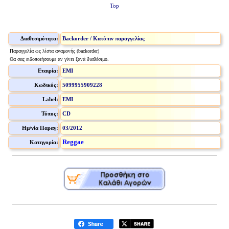
Top
Διαθεσιμότητα:
Backorder / Κατόπιν παραγγελίας
Παραγγελία ως λίστα αναμονής (backorder)
Θα σας ειδοποιήσουμε αν γίνει ξανά διαθέσιμο.
Εταιρία:
EMI
Κωδικός:
5099955909228
Label:
EMI
Τύπος:
CD
Ημ/νία Παραγ:
03/2012
Reggae
Κατηγορία: