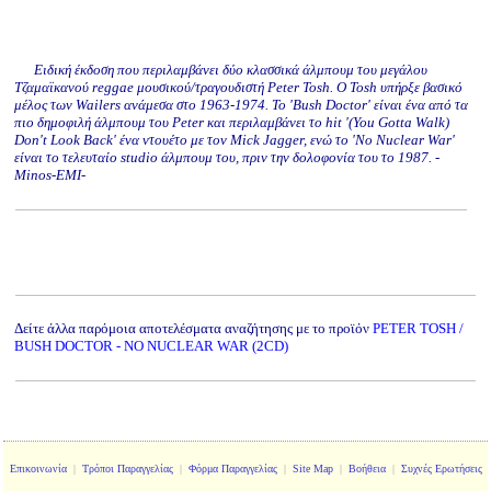
Ειδική έκδοση που περιλαμβάνει δύο κλασσικά άλμπουμ του μεγάλου
Τζαμαϊκανού reggae μουσικού/τραγουδιστή Peter Tosh. Ο Tosh υπήρξε βασικό
μέλος των Wailers ανάμεσα στο 1963-1974. Το 'Bush Doctor' είναι ένα από τα
πιο δημοφιλή άλμπουμ του Peter και περιλαμβάνει το hit '(You Gotta Walk)
Don't Look Back' ένα ντουέτο με τον Mick Jagger, ενώ το 'No Nuclear War'
είναι το τελευταίο studio άλμπουμ του, πριν την δολοφονία του το 1987. -
Minos-EMI-
Δείτε άλλα παρόμοια αποτελέσματα αναζήτησης με το προϊόν
PETER TOSH /
BUSH DOCTOR - NO NUCLEAR WAR (2CD)
Επικοινωνία
|
Τρόποι Παραγγελίας
|
Φόρμα Παραγγελίας
|
Site Map
|
Βοήθεια
|
Συχνές Ερωτήσεις