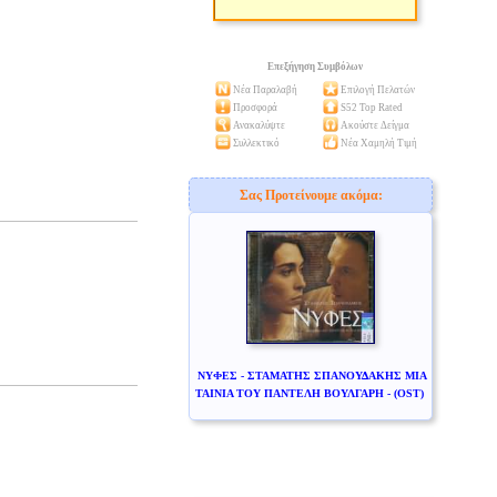
Επεξήγηση Συμβόλων
Νέα Παραλαβή
Επιλογή Πελατών
Προσφορά
S52 Top Rated
Ανακαλύψτε
Ακούστε Δείγμα
Συλλεκτικό
Νέα Χαμηλή Τιμή
Σας Προτείνουμε ακόμα:
ΝΥΦΕΣ - ΣΤΑΜΑΤΗΣ ΣΠΑΝΟΥΔΑΚΗΣ ΜΙΑ
ΤΑΙΝΙΑ ΤΟΥ ΠΑΝΤΕΛΗ ΒΟΥΛΓΑΡΗ - (OST)