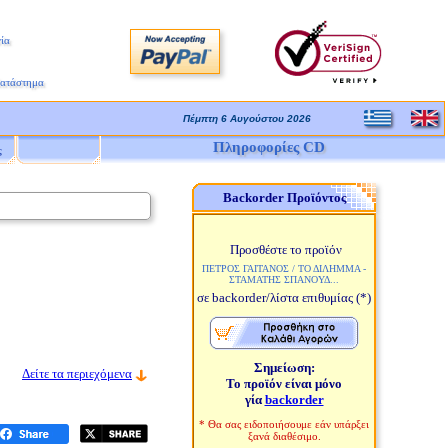
ία
Κατάστημα
Πέμπτη 6 Αυγούστου 2026
Πληροφορίες CD
ς
Backorder Προϊόντος
Προσθέστε το προϊόν
ΠΕΤΡΟΣ ΓΑΙΤΑΝΟΣ / ΤΟ ΔΙΛΗΜΜΑ -
ΣΤΑΜΑΤΗΣ ΣΠΑΝΟΥΔ...
σε backorder/λίστα επιθυμίας
(*)
Σημείωση:
Δείτε τα περιεχόμενα
Το προϊόν είναι μόνο
γία
backorder
* Θα σας ειδοποιήσουμε εάν υπάρξει
ξανά διαθέσιμο.