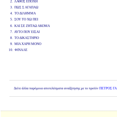
2. ΛΑΘΟΣ ΕΠΟΧΗ
3. ΠΩΣ Σ ΑΓΑΠΑΩ
4. ΤΟ ΔΙΛΗΜΜΑ
5. ΣΟΥ ΤΟ ΧΩ ΠΕΙ
www.studio52.gr
6. ΚΑΙ ΣΕ ΖΗΤΑΩ ΑΚΟΜΑ
7. ΑΥΤΟ ΠΟΥ ΕΙΣΑΙ
8. ΤΟ ΔΙΚΑΣΤΗΡΙΟ
9. ΜΙΑ ΧΑΡΗ ΜΟΝΟ
10. ΦΙΝΑΛΕ
www.studio52.gr
Δείτε άλλα παρόμοια αποτελέσματα αναζήτησης με το προϊόν
ΠΕΤΡΟΣ ΓΑ