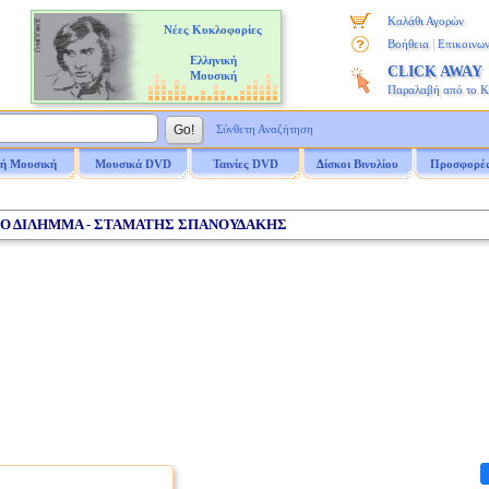
Καλάθι Αγορών
Νέες Κυκλοφορίες
|
Βοήθεια
Επικοινων
Ελληνική
CLICK AWAY
Μουσική
Παραλαβή από το 
Σύνθετη Αναζήτηση
ή Μουσική
Μουσικά DVD
Ταινίες DVD
Δίσκοι Βινυλίου
Προσφορέ
/ ΤΟ ΔΙΛΗΜΜΑ - ΣΤΑΜΑΤΗΣ ΣΠΑΝΟΥΔΑΚΗΣ