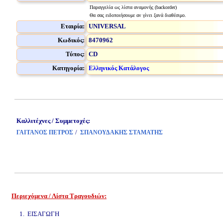
Παραγγελία ως λίστα αναμονής (backorder)
Θα σας ειδοποιήσουμε αν γίνει ξανά διαθέσιμο.
Εταιρία:
UNIVERSAL
Κωδικός:
8470962
Τύπος:
CD
Κατηγορία:
Ελληνικός Κατάλογος
Καλλιτέχνες / Συμμετοχές:
/
ΓΑΙΤΑΝΟΣ ΠΕΤΡΟΣ
ΣΠΑΝΟΥΔΑΚΗΣ ΣΤΑΜΑΤΗΣ
Περιεχόμενα / Λίστα Τραγουδιών:
www.studio52.gr
1. ΕΙΣΑΓΩΓΗ