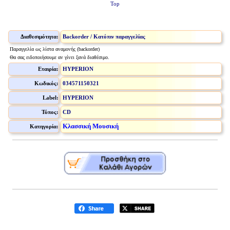
Top
Διαθεσιμότητα:
Backorder / Κατόπιν παραγγελίας
Παραγγελία ως λίστα αναμονής (backorder)
Θα σας ειδοποιήσουμε αν γίνει ξανά διαθέσιμο.
Εταιρία:
HYPERION
Κωδικός:
034571150321
Label:
HYPERION
Τύπος:
CD
Κλασσική Μουσική
Κατηγορία: