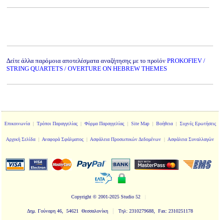
Δείτε άλλα παρόμοια αποτελέσματα αναζήτησης με το προϊόν
PROKOFIEV /
STRING QUARTETS / OVERTURE ON HEBREW THEMES
Επικοινωνία
|
Τρόποι Παραγγελίας
|
Φόρμα Παραγγελίας
|
Site Map
|
Βοήθεια
|
Συχνές Ερωτήσεις
Αρχική Σελίδα
|
Αναφορά Σφάλματος
|
Ασφάλεια Προσωπικών Δεδομένων
|
Ασφάλεια Συναλλαγών
Copyright
© 2001-2025 Studio 52
|
|
Δημ. Γούναρη 46, 54621 Θεσσαλονίκη
Τηλ: 2310279688, Fax: 2310251178