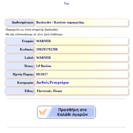
Top
Διαθεσιμότητα:
Backorder / Κατόπιν παραγγελίας
Παραγγελία ως λίστα αναμονής (backorder)
Θα σας ειδοποιήσουμε αν γίνει ξανά διαθέσιμο.
Εταιρία:
WARNER
Κωδικός:
190295792398
Label:
WARNER
Τύπος:
LP Βινύλιο
Ημ/νία Παραγ:
09/2017
Διεθνές Ρεπερτόριο
Κατηγορία:
Είδος:
Electronic, House