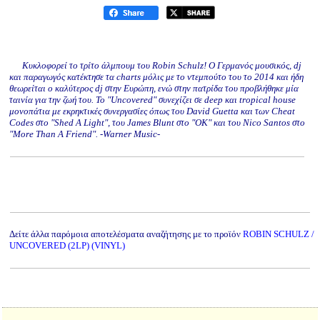
Κυκλοφορεί το τρίτο άλμπουμ του Robin Schulz! Ο Γερμανός μουσικός, dj
και παραγωγός κατέκτησε τα charts μόλις με το ντεμπούτο του το 2014 και ήδη
θεωρείται ο καλύτερος dj στην Ευρώπη, ενώ στην πατρίδα του προβλήθηκε μία
ταινία για την ζωή του. Το "Uncovered" συνεχίζει σε deep και tropical house
μονοπάτια με εκρηκτικές συνεργασίες όπως του David Guetta και των Cheat
Codes στο "Shed A Light", του James Blunt στο "OK" και του Nico Santos στο
"More Than A Friend". -Warner Music-
Δείτε άλλα παρόμοια αποτελέσματα αναζήτησης με το προϊόν
ROBIN SCHULZ /
UNCOVERED (2LP) (VINYL)