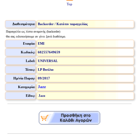
Top
Διαθεσιμότητα:
Backorder / Κατόπιν παραγγελίας
Παραγγελία ως λίστα αναμονής (backorder)
Θα σας ειδοποιήσουμε αν γίνει ξανά διαθέσιμο.
Εταιρία:
EMI
Κωδικός:
602557649659
Label:
UNIVERSAL
Τύπος:
LP Βινύλιο
Ημ/νία Παραγ:
09/2017
Jazz
Κατηγορία:
Είδος:
Jazz