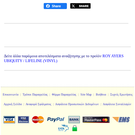
Δείτε άλλα παρόμοια αποτελέσματα αναζήτησης με το προϊόν
ROY AYERS
UBIQUITY / LIFELINE (VINYL)
Επικοινωνία
|
Τρόποι Παραγγελίας
|
Φόρμα Παραγγελίας
|
Site Map
|
Βοήθεια
|
Συχνές Ερωτήσεις
Αρχική Σελίδα
|
Αναφορά Σφάλματος
|
Ασφάλεια Προσωπικών Δεδομένων
|
Ασφάλεια Συναλλαγών