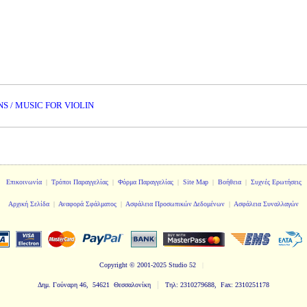
NS / MUSIC FOR VIOLIN
Επικοινωνία
|
Τρόποι Παραγγελίας
|
Φόρμα Παραγγελίας
|
Site Map
|
Βοήθεια
|
Συχνές Ερωτήσεις
Αρχική Σελίδα
|
Αναφορά Σφάλματος
|
Ασφάλεια Προσωπικών Δεδομένων
|
Ασφάλεια Συναλλαγών
Copyright
© 2001-2025 Studio 52
|
|
Δημ. Γούναρη 46, 54621 Θεσσαλονίκη
Τηλ: 2310279688, Fax: 2310251178