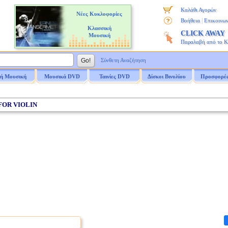
Καλάθι Αγορών
Νέες Κυκλοφορίες
|
Βοήθεια
Επικοινων
Κλασσική
CLICK AWAY
Μουσική
Παραλαβή από το 
Σύνθετη Αναζήτηση
ή Μουσική
Μουσικά DVD
Ταινίες DVD
Δίσκοι Βινυλίου
Προσφορέ
 FOR VIOLIN