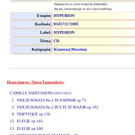
Παραγγελία ως λίστα αναμονής (backorder)
Θα σας ειδοποιήσουμε αν γίνει ξανά διαθέσιμο.
Εταιρία:
HYPERION
Κωδικός:
034571171005
Label:
HYPERION
Τύπος:
CD
Κατηγορία:
Κλασσική Μουσική
Περιεχόμενα / Λίστα Τραγουδιών:
www.studio52.gr
CAMILLE SAINT-SAENS
[1835-1921]
1. VIOLIN SONATA No.1 IN D MINOR op.75
5. VIOLIN SONATA No.2 IN E FLAT MAJOR op.102
9. TRIPTYQUE op.136
12. ELEGIE op.143
www.studio52.gr
13. ELEGIE op.160