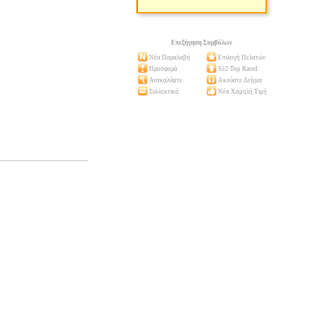
Επεξήγηση Συμβόλων
Νέα Παραλαβή
Επιλογή Πελατών
Προσφορά
S52 Top Rated
Ανακαλύψτε
Ακούστε Δείγμα
Συλλεκτικό
Νέα Χαμηλή Τιμή