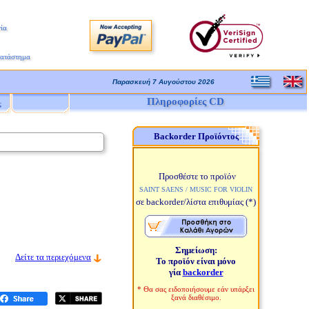
ία
Κατάστημα
Παρασκευή 7 Αυγούστου 2026
Πληροφορίες CD
ς
Backorder Προϊόντος
Προσθέστε το προϊόν
SAINT SAENS / MUSIC FOR VIOLIN
σε backorder/λίστα επιθυμίας
(*)
Σημείωση:
Δείτε τα περιεχόμενα
Το προϊόν είναι μόνο
γία
backorder
* Θα σας ειδοποιήσουμε εάν υπάρξει
ξανά διαθέσιμο.