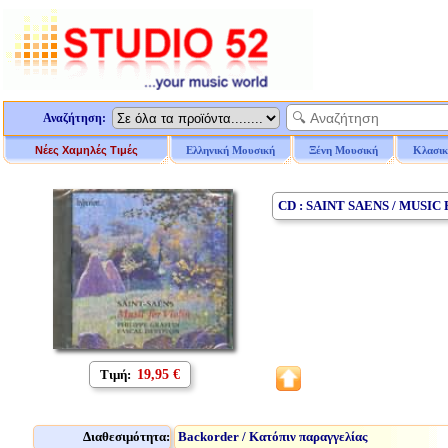
Αναζήτηση:
Νέες Χαμηλές Τιμές
Ελληνική Μουσική
Ξένη Μουσική
Κλασικ
CD : SAINT SAENS / MUSIC
Τιμή:
19,95 €
Διαθεσιμότητα:
Backorder / Κατόπιν παραγγελίας