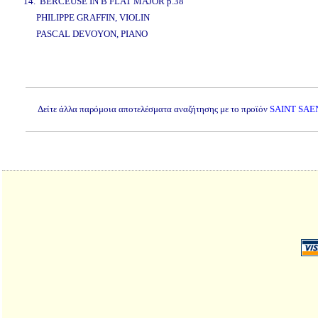
14. BERCEUSE IN B FLAT MAJOR p.38
PHILIPPE GRAFFIN, VIOLIN
PASCAL DEVOYON, PIANO
www.studio52.gr
Δείτε άλλα παρόμοια αποτελέσματα αναζήτησης με το προϊόν
SAINT SAE