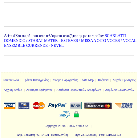
Δείτε άλλα παρόμοια αποτελέσματα αναζήτησης με το προϊόν
SCARLATTI
DOMENICO / STABAT MATER - ESTEVES / MISSA A OITO VOCES / VOCAL
ENSEMBLE CURRENDE - NEVEL
Επικοινωνία
|
Τρόποι Παραγγελίας
|
Φόρμα Παραγγελίας
|
Site Map
|
Βοήθεια
|
Συχνές Ερωτήσεις
Αρχική Σελίδα
|
Αναφορά Σφάλματος
|
Ασφάλεια Προσωπικών Δεδομένων
|
Ασφάλεια Συναλλαγών
Copyright
© 2001-2025 Studio 52
|
|
Δημ. Γούναρη 46, 54621 Θεσσαλονίκη
Τηλ: 2310279688, Fax: 2310251178