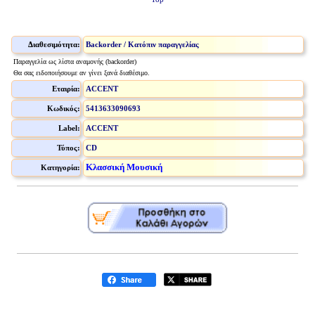
Διαθεσιμότητα:
Backorder / Κατόπιν παραγγελίας
Παραγγελία ως λίστα αναμονής (backorder)
Θα σας ειδοποιήσουμε αν γίνει ξανά διαθέσιμο.
Εταιρία:
ACCENT
Κωδικός:
5413633090693
Label:
ACCENT
Τύπος:
CD
Κλασσική Μουσική
Κατηγορία: