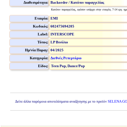
Διαθεσιμότητα:
Backorder / Κατόπιν παραγγελίας
Κατόπιν παραγγελίας, εφόσον υπάρχει στην εταιρία, 7-14 εργ. ημ
Εταιρία:
EMI
Κωδικός:
602475694205
Label:
INTERSCOPE
Τύπος:
LP Βινύλιο
Ημ/νία Παραγ:
04/2025
Κατηγορία:
Διεθνές Ρεπερτόριο
Είδος:
Teen Pop, Dance/Pop
Δείτε άλλα παρόμοια αποτελέσματα αναζήτησης με το προϊόν
SELENA GO