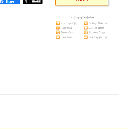
Επεξήγηση Συμβόλων
Νέα Παραλαβή
Επιλογή Πελατών
Προσφορά
S52 Top Rated
Ανακαλύψτε
Ακούστε Δείγμα
Συλλεκτικό
Νέα Χαμηλή Τιμή