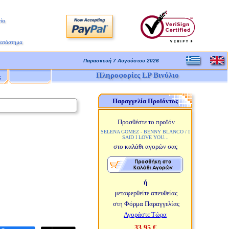
ία
Κατάστημα
Παρασκευή 7 Αυγούστου 2026
Πληροφορίες LP Βινύλιο
ς
Παραγγελία Προϊόντος
Προσθέστε το προϊόν
SELENA GOMEZ - BENNY BLANCO / I
SAID I LOVE YOU...
στο καλάθι αγορών σας
ή
μεταφερθείτε απευθείας
στη Φόρμα Παραγγελίας
Αγοράστε Τώρα
33,95 €