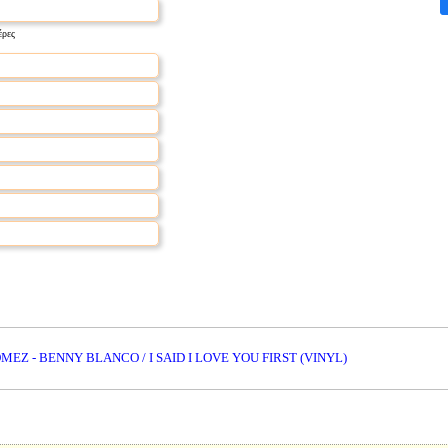
έρες
MEZ - BENNY BLANCO / I SAID I LOVE YOU FIRST (VINYL)