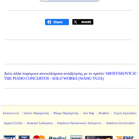
Δείτε άλλα παρόμοια αποτελέσματα αναζήτησης με το προϊόν
SHOSTAKOVICH /
THE PIANO CONCERTOS - SOLO WORKS (WANG YUJA)
Επικοινωνία
|
Τρόποι Παραγγελίας
|
Φόρμα Παραγγελίας
|
Site Map
|
Βοήθεια
|
Συχνές Ερωτήσεις
Αρχική Σελίδα
|
Αναφορά Σφάλματος
|
Ασφάλεια Προσωπικών Δεδομένων
|
Ασφάλεια Συναλλαγών