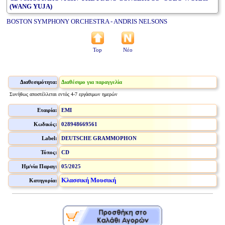
(WANG YUJA)
BOSTON SYMPHONY ORCHESTRA - ANDRIS NELSONS
Top
Νέο
Διαθεσιμότητα:
Διαθέσιμο για παραγγελία
Συνήθως αποστέλλεται εντός 4-7 εργάσιμων ημερών
Εταιρία:
EMI
Κωδικός:
028948669561
Label:
DEUTSCHE GRAMMOPHON
Τύπος:
CD
Ημ/νία Παραγ:
05/2025
Κλασσική Μουσική
Κατηγορία: