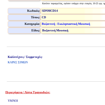
Κατόπιν παραγγελίας, εφόσον υπάρχει στην εταιρία, 10-25 εργ. η
Κωδικός:
SDNMCD14
Τύπος:
CD
Κατηγορία:
Βυζαντινή - Εκκλησιαστική Μουσική
Είδος:
Βυζαντινή Μουσική
Καλλιτέχνες / Συμμετοχές:
ΚΑΡΑΣ ΣΙΜΩΝ
Περιεχόμενα / Λίστα Τραγουδιών:
www.studio52.gr
ΥΜΝΟΙ