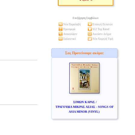
Επεξήγηση Συμβόλων
Νέα Παραλαβή
Επιλογή Πελατών
Προσφορά
S52 Top Rated
Ανακαλύψτε
Ακούστε Δείγμα
Συλλεκτικό
Νέα Χαμηλή Τιμή
Σας Προτείνουμε ακόμα:
ΣΙΜΩΝ ΚΑΡΑΣ /
ΤΡΑΓΟΥΔΙΑ ΜΙΚΡΑΣ ΑΣΙΑΣ - SONGS OF
ASIA MINOR (VINYL)