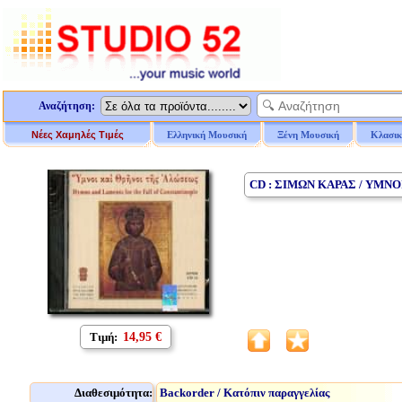
Αναζήτηση:
Νέες Χαμηλές Τιμές
Ελληνική Μουσική
Ξένη Μουσική
Κλασικ
CD : ΣΙΜΩΝ ΚΑΡΑΣ / ΥΜΝ
Τιμή:
14,95 €
Διαθεσιμότητα:
Backorder / Κατόπιν παραγγελίας