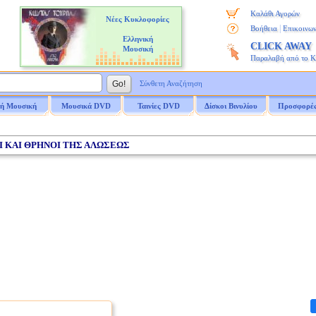
Καλάθι Αγορών
Νέες Κυκλοφορίες
|
Βοήθεια
Επικοινων
Ελληνική
CLICK AWAY
Μουσική
Παραλαβή από το 
Σύνθετη Αναζήτηση
ή Μουσική
Μουσικά DVD
Ταινίες DVD
Δίσκοι Βινυλίου
Προσφορέ
ΟΙ ΚΑΙ ΘΡΗΝΟΙ ΤΗΣ ΑΛΩΣΕΩΣ