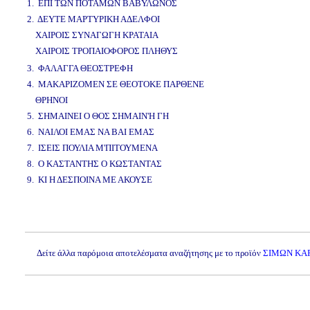
1. ΕΠΙ ΤΩΝ ΠΟΤΑΜΩΝ ΒΑΒΥΛΩΝΟΣ
2. ΔΕΥΤΕ ΜΑΡΤΥΡΙΚΗ ΑΔΕΛΦΟΙ
ΧΑΙΡΟΙΣ ΣΥΝΑΓΩΓΗ ΚΡΑΤΑΙΑ
ΧΑΙΡΟΙΣ ΤΡΟΠΑΙΟΦΟΡΟΣ ΠΛΗΘΥΣ
www.studio52.gr
3. ΦΑΛΑΓΓΑ ΘΕΟΣΤΡΕΦΗ
4. ΜΑΚΑΡΙΖΟΜΕΝ ΣΕ ΘΕΟΤΟΚΕ ΠΑΡΘΕΝΕ
ΘΡΗΝΟΙ
5. ΣΗΜΑΙΝΕΙ Ο ΘΟΣ ΣΗΜΑΙΝ'Η ΓΗ
6. ΝΑΙΛΟΙ ΕΜΑΣ ΝΑ ΒΑΙ ΕΜΑΣ
7. ΙΣΕΙΣ ΠΟΥΛΙΑ Μ'ΠΙΤΟΥΜΕΝΑ
8. Ο ΚΑΣΤΑΝΤΗΣ Ο ΚΩΣΤΑΝΤΑΣ
9. ΚΙ Η ΔΕΣΠΟΙΝΑ ΜΕ ΑΚΟΥΣΕ
www.studio52.gr
Δείτε άλλα παρόμοια αποτελέσματα αναζήτησης με το προϊόν
ΣΙΜΩΝ ΚΑΡ