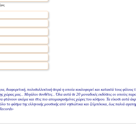
έρες
α, διαφορετική, πολυσυλλεκτική σειρά η οποία κυκλοφορεί και κατακτά τους φίλους τ
ς χώρας μας... Μεγάλοι συνθέτες... Όλα αυτά σε 20 μοναδικές εκδόσεις οι οποίες παρ
να φτάνουν ακόμα και στις πιο απομακρυσμένες χώρες του κόσμου. Τα είκοσι αυτά άκ
λο το φάσμα της ελληνικής μουσικής από νησιώτικα και ζεϊμπέκικα, έως παλιά αγαπη
Records-