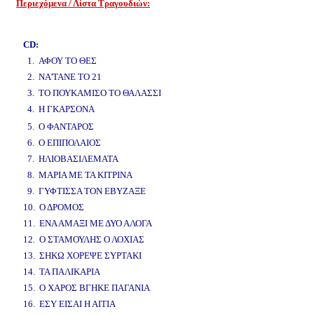
Περιεχόμενα / Λίστα Τραγουδιών:
www.studio52.gr
CD:
1. ΑΦΟΥ ΤΟ ΘΕΣ
2. ΝΑ'ΤΑΝΕ ΤΟ 21
3. ΤΟ ΠΟΥΚΑΜΙΣΟ ΤΟ ΘΑΛΑΣΣΙ
4. Η ΓΚΑΡΣΟΝΑ
www.studio52.gr
5. Ο ΦΑΝΤΑΡΟΣ
6. Ο ΕΠΙΠΟΛΑΙΟΣ
7. ΗΛΙΟΒΑΣΙΛΕΜΑΤΑ
8. ΜΑΡΙΑ ΜΕ ΤΑ ΚΙΤΡΙΝΑ
9. ΓΥΦΤΙΣΣΑ ΤΟΝ ΕΒΥΖΑΞΕ
10. Ο ΔΡΟΜΟΣ
11. ΕΝΑ ΑΜΑΞΙ ΜΕ ΔΥΟ ΑΛΟΓΑ
12. Ο ΣΤΑΜΟΥΛΗΣ Ο ΛΟΧΙΑΣ
13. ΣΗΚΩ ΧΟΡΕΨΕ ΣΥΡΤΑΚΙ
14. ΤΑ ΠΑΛΙΚΑΡΙΑ
15. Ο ΧΑΡΟΣ ΒΓΗΚΕ ΠΑΓΑΝΙΑ
16. ΕΣΥ ΕΙΣΑΙ Η ΑΙΤΙΑ