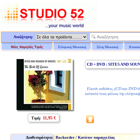
Αναζήτηση:
Νέες Χαμηλές Τιμές
Ελληνική Μουσική
Ξένη Μουσική
Κλασικ
CD + DVD : SITES AND SO
Είκοσι εκδόσεις, (CD και DVD στη
κατακτά τους φίλους της ελληνική
Τιμή:
11,95 €
Διαθεσιμότητα:
Backorder / Κατόπιν παραγγελίας