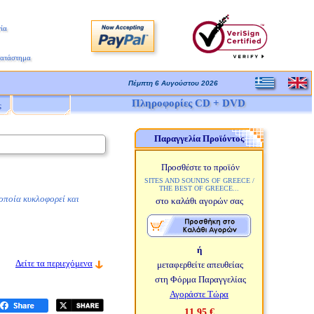
ία
Κατάστημα
Πέμπτη 6 Αυγούστου 2026
Πληροφορίες CD + DVD
ς
Παραγγελία Προϊόντος
Προσθέστε το προϊόν
SITES AND SOUNDS OF GREECE /
THE BEST OF GREECE...
 οποία κυκλοφορεί και
στο καλάθι αγορών σας
ή
Δείτε τα περιεχόμενα
μεταφερθείτε απευθείας
στη Φόρμα Παραγγελίας
Αγοράστε Τώρα
11,95 €