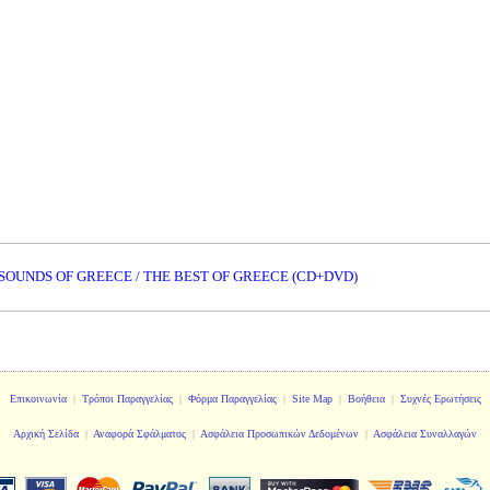
 SOUNDS OF GREECE / THE BEST OF GREECE (CD+DVD)
Επικοινωνία
|
Τρόποι Παραγγελίας
|
Φόρμα Παραγγελίας
|
Site Map
|
Βοήθεια
|
Συχνές Ερωτήσεις
Αρχική Σελίδα
|
Αναφορά Σφάλματος
|
Ασφάλεια Προσωπικών Δεδομένων
|
Ασφάλεια Συναλλαγών