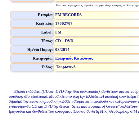
Κατόπιν παραγγελίας, εφόσον υπάρχει στην εταιρία, 7-14 εργ. ημ
Εταιρία:
FM RECORDS
Κωδικός:
17002707
Label:
FM
Τύπος:
CD + DVD
Ημ/νία Παραγ:
08/2014
Κατηγορία:
Ελληνικός Κατάλογος
Είδος:
Τουριστικό
Είκοσι εκδόσεις, (CD και DVD στην ίδια συσκευασία), συνθέτουν μια καινούργι
μουσικής στο εξωτερικό. Μουσικές από όλη την Ελλάδα...Η μουσική κουλτούρα τη
σεβασμό την ελληνική μουσική γλώσσα, ιστορία και παράδοση και κατορθώνουν 
ενδιαφέροντα CD και DVD της σειράς "Sites and Sounds of Greece" καλύπτουν ό
τραγούδια και συνθέσεις του κορυφαίου Έλληνα συνθέτη Μίκη Θεοδωράκη. -FM 