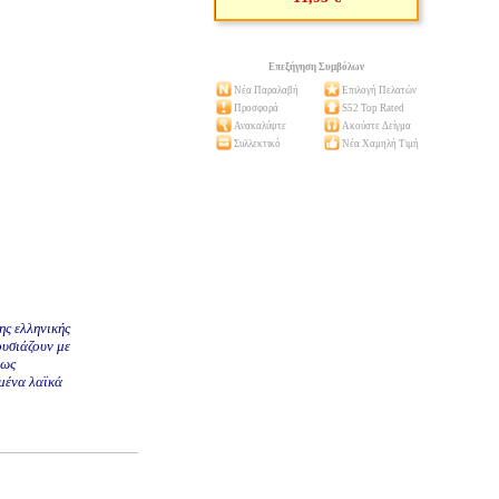
Επεξήγηση Συμβόλων
Νέα Παραλαβή
Επιλογή Πελατών
Προσφορά
S52 Top Rated
Ανακαλύψτε
Ακούστε Δείγμα
Συλλεκτικό
Νέα Χαμηλή Τιμή
ης ελληνικής
ουσιάζουν με
ρως
μένα λαϊκά