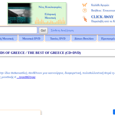
Καλάθι Αγορών
Νέες Κυκλοφορίες
|
Βοήθεια
Επικοινων
Ελληνική
CLICK AWAY
Μουσική
Παραλαβή από το 
Σύνθετη Αναζήτηση
ή Μουσική
Μουσικά DVD
Ταινίες DVD
Δίσκοι Βινυλίου
Προσφορέ
UNDS OF GREECE / THE BEST OF GREECE (CD+DVD)
ν ίδια συσκευασία), συνθέτουν μια καινούργια, διαφορετική, πολυσυλλεκτική σειρά η
ς μουσικής σ
...περισσότερα