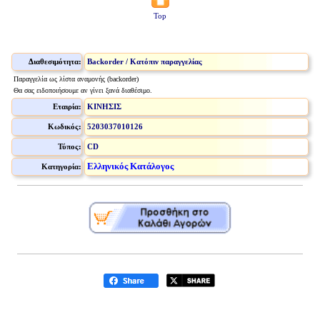
Top
Διαθεσιμότητα:
Backorder / Κατόπιν παραγγελίας
Παραγγελία ως λίστα αναμονής (backorder)
Θα σας ειδοποιήσουμε αν γίνει ξανά διαθέσιμο.
Εταιρία:
ΚΙΝΗΣΙΣ
Κωδικός:
5203037010126
Τύπος:
CD
Ελληνικός Κατάλογος
Κατηγορία: