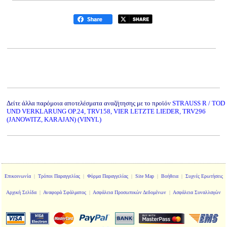
Δείτε άλλα παρόμοια αποτελέσματα αναζήτησης με το προϊόν
STRAUSS R / TOD
UND VERKLARUNG OP.24, TRV158, VIER LETZTE LIEDER, TRV296
(JANOWITZ, KARAJAN) (VINYL)
Επικοινωνία
|
Τρόποι Παραγγελίας
|
Φόρμα Παραγγελίας
|
Site Map
|
Βοήθεια
|
Συχνές Ερωτήσεις
Αρχική Σελίδα
|
Αναφορά Σφάλματος
|
Ασφάλεια Προσωπικών Δεδομένων
|
Ασφάλεια Συναλλαγών