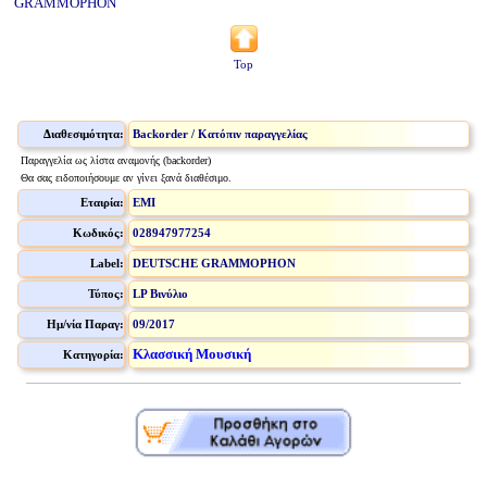
GRAMMOPHON
Top
Διαθεσιμότητα:
Backorder / Κατόπιν παραγγελίας
Παραγγελία ως λίστα αναμονής (backorder)
Θα σας ειδοποιήσουμε αν γίνει ξανά διαθέσιμο.
Εταιρία:
EMI
Κωδικός:
028947977254
Label:
DEUTSCHE GRAMMOPHON
Τύπος:
LP Βινύλιο
Ημ/νία Παραγ:
09/2017
Κλασσική Μουσική
Κατηγορία: