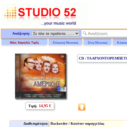
Αναζήτηση:
Νέες Χαμηλές Τιμές
Ελληνική Μουσική
Ξένη Μουσική
Κλασικ
CD : ΤΑ ΑΡΧΟΝΤΟΡΕΜΠΕΤ
Τιμή:
14,95 €
Διαθεσιμότητα:
Backorder / Κατόπιν παραγγελίας