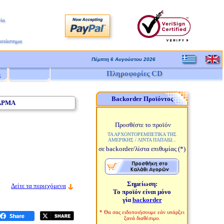
ία
Κατάστημα
Πέμπτη 6 Αυγούστου 2026
Πληροφορίες CD
ς
Backorder Προϊόντος
ΑΡΜΑ
Προσθέστε το προϊόν
ΤΑ ΑΡΧΟΝΤΟΡΕΜΠΕΤΙΚΑ ΤΗΣ
ΑΜΕΡΙΚΗΣ / ΛΙΝΤΑ ΠΑΠΑΙΩ...
σε backorder/λίστα επιθυμίας
(*)
Σημείωση:
Δείτε τα περιεχόμενα
Το προϊόν είναι μόνο
γία
backorder
* Θα σας ειδοποιήσουμε εάν υπάρξει
ξανά διαθέσιμο.