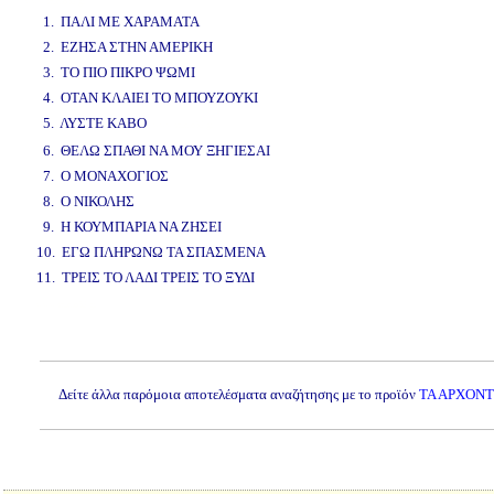
www.studio52.gr
1. ΠΑΛΙ ΜΕ ΧΑΡΑΜΑΤΑ
2. ΕΖΗΣΑ ΣΤΗΝ ΑΜΕΡΙΚΗ
3. ΤΟ ΠΙΟ ΠΙΚΡΟ ΨΩΜΙ
4. ΟΤΑΝ ΚΛΑΙΕΙ ΤΟ ΜΠΟΥΖΟΥΚΙ
5. ΛΥΣΤΕ ΚΑΒΟ
www.studio52.gr
6. ΘΕΛΩ ΣΠΑΘΙ ΝΑ ΜΟΥ ΞΗΓΙΕΣΑΙ
7. Ο ΜΟΝΑΧΟΓΙΟΣ
8. Ο ΝΙΚΟΛΗΣ
9. Η ΚΟΥΜΠΑΡΙΑ ΝΑ ΖΗΣΕΙ
10. ΕΓΩ ΠΛΗΡΩΝΩ ΤΑ ΣΠΑΣΜΕΝΑ
11. ΤΡΕΙΣ ΤΟ ΛΑΔΙ ΤΡΕΙΣ ΤΟ ΞΥΔΙ
www.studio52.gr
Δείτε άλλα παρόμοια αποτελέσματα αναζήτησης με το προϊόν
ΤΑ ΑΡΧΟΝΤ