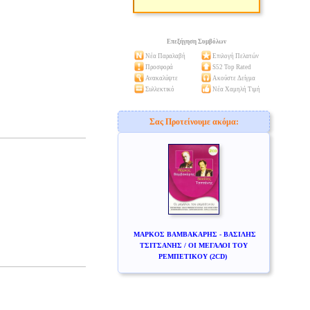
Επεξήγηση Συμβόλων
Νέα Παραλαβή
Επιλογή Πελατών
Προσφορά
S52 Top Rated
Ανακαλύψτε
Ακούστε Δείγμα
Συλλεκτικό
Νέα Χαμηλή Τιμή
Σας Προτείνουμε ακόμα:
ΜΑΡΚΟΣ ΒΑΜΒΑΚΑΡΗΣ - ΒΑΣΙΛΗΣ
ΤΣΙΤΣΑΝΗΣ / ΟΙ ΜΕΓΑΛΟΙ ΤΟΥ
ΡΕΜΠΕΤΙΚΟΥ (2CD)